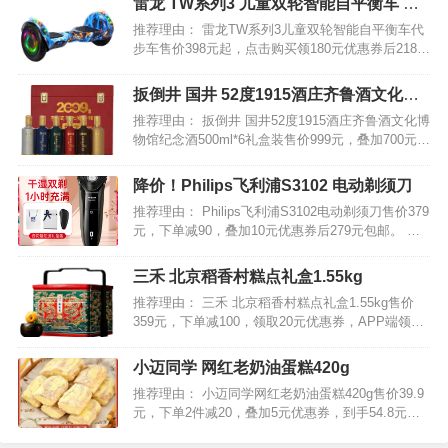
雷龙 TW系列3 儿童双轮智能自平衡车 代
的呢？今天小编就特地为大家推荐一款目前最好用
步车
推荐理由： 雷龙TW系列3儿童双轮智能自平衡车代
的购物返…
步车售价398元起，点击购买领180元优惠券后218元
起包邮。 开机自平衡系统，智能平衡护航，灵活、
平衡，更容易学会也更安全。可连接蓝牙，炫酷
扳倒井 国井 52度1915酒庄齐鲁酒文化博
LED灯，大功率无刷电机，澎湃动力，稳定性强，
物馆纪念酒500ml*6瓶礼盒装
推荐理由： 扳倒井 国井52度1915酒庄齐鲁酒文化博
节…
物馆纪念酒500ml*6礼盒装售价999元，叠加700元优
惠券后299元包邮。 国井52度1915酒庄齐鲁酒文化
博物馆纪念酒，包装大气，送礼倍有面子。采用高
降价！Philips飞利浦S3102 电动剃须刀
粱、小麦、玉米、糯米、大米、…
推荐理由： Philips飞利浦S3102电动剃须刀售价379
元，下单减90，叠加10元优惠券后279元包邮。 荷
兰进口刀头，5D浮动贴面，智能恒温马达，干湿双
剃，全身防水，与型男相配的，是更有型的剃须
三禾 北京稻香村糕点礼盒1.55kg
刀！机身小巧有型，快速剔净，利落出门…
推荐理由： 三禾 北京稻香村糕点礼盒1.55kg售价
359元，下单减100，领取20元优惠券，APP端领取
299-45猫超购物券，天猫超市下拉领取5福袋，叠加
88VIP会员95折，实付179.3元包邮。 三层金属大提
小迈同学 网红老奶油蛋糕420g
盒，体量感十足。盒内配…
推荐理由： 小迈同学网红老奶油蛋糕420g售价39.9
元，下单2件减20，叠加5元优惠券，到手54.8元包
邮。 小时候吃的老奶油蛋糕，吃到一个简直开心到