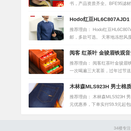
书，产品资质齐全。BFE95
播！含熔喷布过滤层，孩子必备
Hodo红豆HL6C807AJ
推荐理由： Hodo红豆HL6C8
邮，多款可选。 天寒地冻想风
版型挺括，气场瞬间出来，帅的
阅客 红茶叶 金骏眉铁观
推荐理由： 阅客红茶叶金骏眉铁
一次喝遍三大茗茶，过年过节送
泡，方便取用，有铁观音12罐+金
木林森MLS923H 男士
推荐理由： 木林森MLS923H
元优惠券，下单实付59.9元
弹不紧绷，穿着舒适。且经过水
34楼
专注