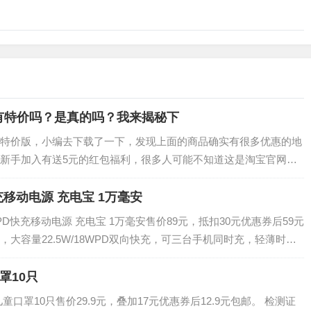
有特价吗？是真的吗？我来揭秘下
特价版，小编去下载了一下，发现上面的商品确实有很多优惠的地
新手加入有送5元的红包福利，很多人可能不知道这是淘宝官网搞
版平台商品真的有特价吗？是真的吗？靠谱吗…
充移动电源 充电宝 1万毫安
D快充移动电源 充电宝 1万毫安售价89元，抵扣30元优惠券后59元
电源，大容量22.5W/18WPD双向快充，可三台手机同时充，轻薄时
最好的搭档…
罩10只
儿童口罩10只售价29.9元，叠加17元优惠券后12.9元包邮。 检测证