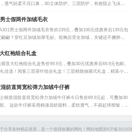
滤材，透气轻柔不压口鼻，3D立体防护。三层防护，有效阻止飞沫传
。…
D1 男士假两件加绒毛衣
07AJD1男士假两件加绒毛衣售价239元，叠加100元优惠券后139元包
度翩翩？穿红豆加绒加厚毛衫。前胸后背全加绒，关键还不臃肿，
一批！…
音大红袍组合礼盒
观音大红袍组合礼盒售价99.9元，叠加30元优惠券后69.9元包邮。
礼佳选！阅客三层茶叶组合礼盒！三层精致抽屉式礼盒，精装小
骏眉12罐+大红袍12…
棉质混纺直筒宽松弹力加绒牛仔裤
 男士棉质混纺直筒宽松弹力加绒牛仔裤今日售价89.9元起，可叠加30
起包邮。 这款牛仔裤采用棉涤混纺面料，柔软透气，不易起球褶皱，微
洗工艺处理，版型挺…
于分享各种精品资源，是一个值得收藏的网站！
网站地图
浙ICP备202103