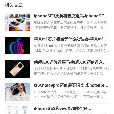
相关文章
iphoneSE3支持磁吸充电吗-iphoneSE3
可以无线充电吗
现阶段最新的充电工艺是磁吸充电，比无线快速充
电技术更智能化、更方便快捷。可是支持这一项技
术的手机屈指可数，那么iphoneSE3是不是可以磁吸
充电？它支持无线快速充电技术吗？小编梳理了一
苹果m1芯片相当于什么处理器-苹果m1芯
点相关内容推荐给各位哦! iphoneSE3支持…
片什么水平
苹果M1 Ultra 芯片是今天和大家见面的新品，有两
颗M1 Max拼接而成，是苹果首次采用CPU拼接技
术，采用5nm工艺制造，不少消费者们对苹果m1芯
片还是比较好奇的，今天小编就给大家带来了详细
荣耀X30还值得买吗-荣耀X30还值得入手
的介绍说明。 M1 Ultra…
吗
荣耀X30都是上一代的机型了，放到现在已经不太够
用了吧，现在入门机都内卷的很厉害，但是外观还
是很漂亮的，下面就一起来了解一下荣耀X30还值得
买吗？还值得入手吗？ 性能方面：荣耀X30这款手
红米note9pro还值得买吗-红米note9pro
机采用的是“高通 骁龙695+LPDD…
还值得入手吗
红米note9pro是上一代的机型了，在当时还挺不错
的，当然降价之后性价比也还在，下面就一起来了
解一下红米note9pro还值得买吗，还值不值得入手，
红米note9pro这部手机的亮点都有啥。 屏幕方面，
iPhoneSE3和vivoX70哪个好-
红米note9pro这…
iPhoneSE3和vivoX70参数对比