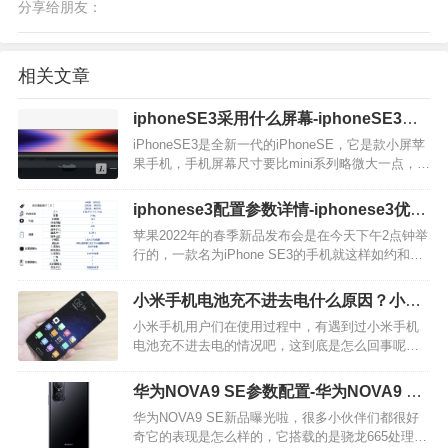
分享给朋友：
相关文章
iphoneSE3采用什么屏幕-iphoneSE3屏
幕性能
iPhoneSE3是全新一代的iPhoneSE，它是款小屏苹
果手机，手机屏幕尺寸要比mini系列略微大一点，但
价格要相对来说低些一点。接下来就一起来看看小
编详细梳理的iPhoneSE3手机屏幕的相关信息吧。
iphonese3配置参数详情-iphonese3优缺
iPhoneSE3屏幕是什么一块4…
点
苹果2022年的春季新品发布会是在今天下午2点钟举
行的，一款名为iPhone SE3的手机就这样如约和大
家见面了，那么iphonese3配置参数详情怎么样呢？
它有哪些的优缺点呢？下面就让我们一起来看看
小米手机电池充不进去电什么原因？小米
吧。 核心配置情况…
手机电池怎么修复?
小米手机用户们在使用过程中，有遇到过小米手机
电池充不进去电的情况吧，这到底是怎么回事呢？
有什么办法解决没有？在电池不耐用的时候，电池
可以怎么去修复呢？让我们一起来详细了解一下
华为NOVA9 SE参数配置-华为NOVA9 SE
吧。 小米手机电池修复指令是什么 小米手机是无…
新品曝光
华为NOVA9 SE新品曝光啦，很多小伙伴们都很好
奇它的表现是怎么样的，它搭载的是骁龙665处理