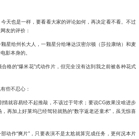
，今天也是一样，要看看大家的评论如何，再决定看不看。不过
位网友的评价：
一颗星给州长大人，一颗星分给琳达汉密尔顿（莎拉康纳）和麦
给电影本身的。
合格的“爆米花”式动作片，但完全没有达到我之前被各种花式
也有些不忍心：
身剧情就容易经不起推敲，不该过于苛求；要说CG效果没啥进步
，再加上好莱坞已经驾轻就熟的“数字返老还童术”，虽无惊喜
一部动作“爽片”，只要表演不是太尬就算完成任务，更何况本片