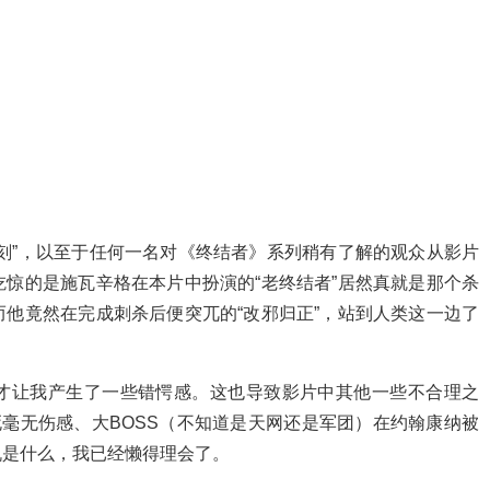
刻”，以至于任何一名对《终结者》系列稍有了解的观众从影片
惊的是施瓦辛格在本片中扮演的“老终结者”居然真就是那个杀
他竟然在完成刺杀后便突兀的“改邪归正”，站到人类这一边了
才让我产生了一些错愕感。这也导致影片中其他一些不合理之
死毫无伤感、大BOSS（不知道是天网还是军团）在约翰康纳被
机是什么，我已经懒得理会了。