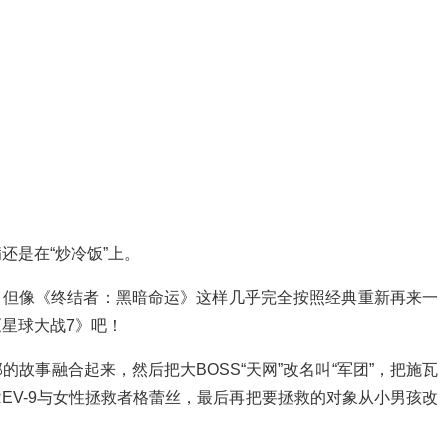
还是在“炒冷饭”上。
用滥，但像《终结者：黑暗命运》这样几乎完全按照经典重新再来一
星球大战7》吧！
故事融合起来，然后把大BOSS“天网”改名叫“军团”，把施瓦
版REV-9与女性拯救者格蕾丝，最后再把要拯救的对象从小男孩改