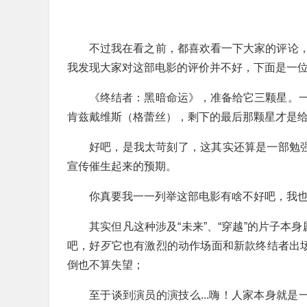
不过我在看之前，都喜欢看一下大家的评论
我发现大家对这部电影的评价并不好，下面是一
《终结者：黑暗命运》，准备给它三颗星。
肯兹戴维斯（格蕾丝），剩下的最后那颗星才是
好吧，是我太苛刻了，这其实还算是一部勉强
宣传催生起来的预期。
你真要我一一列举这部电影有啥不好吧，我
其实但凡这种涉及“未来”、“穿越”的片子本
吧，好歹它也有激烈的动作场面和新款终结者出场
倒也不算失望；
至于谈到演员的演技么...嗨！人家本身就是