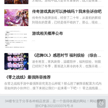
才能玩。游戏中战力是非常重要的，战力是衡量一
个王国综合实力的指标，高战力意味着更强大的军
队实力。那么战力有哪些快速提升的诀窍呢？下面
传奇游戏真的可以挣钱吗？我来告诉你吧
小编就分享下万国觉醒快速提升战力的攻略吧：…
传奇作为老牌游戏，经营了二十年，从最初的辉煌
到现在的普通，已经是很不错的了。那么，现在还
有那么多人玩传奇是因为传奇好玩吗？告诉你吧，
只有小部分人是为了情怀玩，大部分人是因为传奇
游戏相关概率公布
游戏能挣钱所以才去玩的。…
…
《恋舞OL》感恩时节 福利缤纷 （综合
篇）
凌冬将至，寒风刺骨，温暖陪伴，福利缤纷。转眼
已经到了冬季，逐渐进入寒冷的冬天，也预示着这
一年即将结束。在这凛冬将至的时节，小恋特别为
友友们准备了暖心福利，一起来看看吧~ 活动一：
《零之战线》最强阵容推荐
消费排行 卧嫩蝶 活动时间：2021年12月9日结算
在零之战线手游中最强阵容究竟怎么样呢？那么想了解阵容配置方式内
后…
容如何的小伙伴们，接下来就让我们一起来看一下吧~！ 零之战线最强
阵容推荐 阵容推荐：地狱猫、小野猫、渡鸦、熊猫、和平方舟、凤。 4
自由2东方的阵容激活光环属性：火力+…
34楼
专注于分享各种精品资源，是一个值得收藏的网站！
网站地图
浙ICP备2021033376号-8