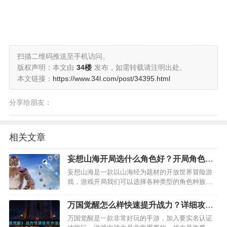
扫描二维码推送至手机访问。
版权声明：本文由
34楼
发布，如需转载请注明出处。
本文链接：
https://www.34l.com/post/34395.html
分享给朋友：
相关文章
妄想山海开局选什么角色好？开局角色选
择推荐
妄想山海是一款以山海经为题材的开放世界冒险游
戏，游戏开局我们可以选择各种类型的角色种族，
那么妄想山海角色选择哪个好呢，下面我们就一起
来看看妄想山海的开局角色选择推荐吧。…
万国觉醒怎么样快速提升战力？详细攻略
分享
万国觉醒是一款非常好玩的手游，加入要实名认证