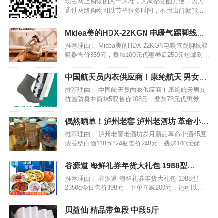
现在网上购物的人一大堆，大家都贪图方便，因为
通过网络购物可以节省很多时间，不用出门就能买
到自己想要买的东西，这实在太符合广大宅男宅女
的爱好了。经常网购的人肯定知道，现在有很多网
Midea美的HDX-22KGN 电暖气踢脚线取
购可以领优惠券福利的app，那么，这些app哪家好
暖器
推荐理由： Midea美的HDX-22KGN电暖气踢脚线取
呢？今天，小编…
暖器售价359元，叠加100元优惠券后259元包邮到
手。 美的取暖器，5s速热，全屋升温，居浴两用；
热能屏障墙自然暖肤，三重防水结构，无光无噪，
中国航天员内衣供应商！康纶航天 男女抗
安静相伴，好物多能，烘衣取暖，冬季必…
菌防臭中筒袜5双
推荐理由： 中国航天员内衣供应商！康纶航天男女
抗菌防臭中筒袜5双售价108元，叠加73元优惠券后
35元包邮。 中国航天事业合作伙伴，抗菌效果AAA
级，亲肤柔软，舒适透气，吸汗防臭，立体裁剪，
偶然晒单！泸州老窖 泸州老酒坊 革命小酒
防滑耐磨，弹力袜口，松紧合适，呵护您的双脚，
45度浓香型白酒118ml*24瓶
推荐理由： 泸州老窖老酒坊岁月新品革命小酒45度
从一…
浓香型白酒118ml*24瓶售价248元，叠加100元优惠
券后148元包邮。真的值得买小编已品尝，好喝不上
头，下手要快！产品执行GB/T10781.1(优级)固态发
谷源道 海鲜礼券年货大礼包 1988型
酵标准。 中国四大名酒，“…
2350g
推荐理由： 谷源道 海鲜礼券年货大礼包 1988型
2350g今日售价398元，下单立减200元，还可以叠
加10元优惠券，实付188元，超值低价了。 谷源道
海鲜礼券年货大礼包内含：日式蒲烧鳗鱼200g、翡
贝益仙 精品带鱼段 中段5斤
翠大虾仁500g、金汤黑鱼500g…