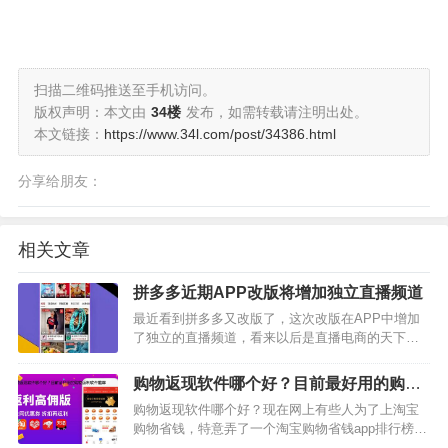
扫描二维码推送至手机访问。
版权声明：本文由
34楼
发布，如需转载请注明出处。
本文链接：
https://www.34l.com/post/34386.html
分享给朋友：
相关文章
拼多多近期APP改版将增加独立直播频道
最近看到拼多多又改版了，这次改版在APP中增加
了独立的直播频道，看来以后是直播电商的天下
了。据悉，改版后，拼多多APP底部的第二个Tab将
由现在的“关注”改为“直播”，用户点击这个Tab就可进
购物返现软件哪个好？目前最好用的购物
入一个专门呈现商家直播的广场。商家只要做到封
返利软件推荐
购物返现软件哪个好？现在网上有些人为了上淘宝
面优…
购物省钱，特意弄了一个淘宝购物省钱app排行榜，
其实我觉得完全没有这个必要，因为好的app一个就