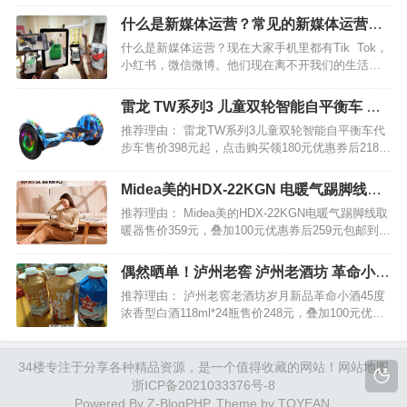
够了，再多你用也用不过来。那么，哪款app是最好
什么是新媒体运营？常见的新媒体运营中
的呢？今天小编就特地为大家推荐一款目前最好用
有哪些技巧
什么是新媒体运营？现在大家手机里都有Tik Tok，
的购物返…
小红书，微信微博。他们现在离不开我们的生活和
工作。而用户在这些新媒体上花费的时间越来越
多，这也是为什么近年来，小编明显感觉到品牌需
雷龙 TW系列3 儿童双轮智能自平衡车 代
要越来越多的新媒体运营。 对于所有品牌来…
步车
推荐理由： 雷龙TW系列3儿童双轮智能自平衡车代
步车售价398元起，点击购买领180元优惠券后218元
起包邮。 开机自平衡系统，智能平衡护航，灵活、
平衡，更容易学会也更安全。可连接蓝牙，炫酷
Midea美的HDX-22KGN 电暖气踢脚线取
LED灯，大功率无刷电机，澎湃动力，稳定性强，
暖器
推荐理由： Midea美的HDX-22KGN电暖气踢脚线取
节…
暖器售价359元，叠加100元优惠券后259元包邮到
手。 美的取暖器，5s速热，全屋升温，居浴两用；
热能屏障墙自然暖肤，三重防水结构，无光无噪，
偶然晒单！泸州老窖 泸州老酒坊 革命小酒
安静相伴，好物多能，烘衣取暖，冬季必…
45度浓香型白酒118ml*24瓶
推荐理由： 泸州老窖老酒坊岁月新品革命小酒45度
浓香型白酒118ml*24瓶售价248元，叠加100元优惠
券后148元包邮。真的值得买小编已品尝，好喝不上
头，下手要快！产品执行GB/T10781.1(优级)固态发
酵标准。 中国四大名酒，“…
34楼
专注于分享各种精品资源，是一个值得收藏的网站！
网站地图
浙ICP备2021033376号-8
Powered By
Z-BlogPHP
. Theme by
TOYEAN
.