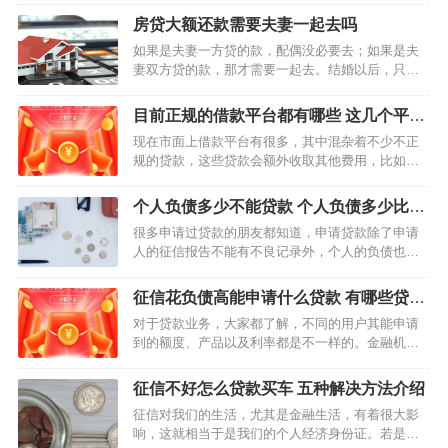
就给大家推荐几个适合大学生贷款的平台，想要贷
房贷大额还款需要夫妻一起去吗
款的大学生朋友可以好好了解下。大学生贷款平台
如果是夫妻一方贷的款，配偶没必要去；如果是夫
有很多，选择的时候要认…
妻双方贷的款，那才需要一起去。结婚以后，只有
以家庭为单位申请的贷款，才算是夫妻二人的共同
债务，其余的要分情况讨论。 买房贷款还款方式有
目前正规的借款平台都有哪些 这几个平台
哪些 1、等额本息还款 等额本息的还款方式是目前
借钱靠谱
现在市面上借款平台有很多，其中混杂着不少不正
比较受到大家…
规的贷款，这些贷款会额外收取其他费用，比如提
前收取管理费、手续费、会员费等，这类平台一定
不能选择。大多数人借款首先会选择安全性高、贷
个人负债多少不能贷款 个人负债多少比较
款利率低的平台，下面跟大家说几个目前正规的借
合适
很多申请过贷款的朋友都知道，申请贷款除了申请
款平台，大家可以参考…
人的征信报告不能有不良记录外，个人的负债也不
能过高，因为负债过高，逾期的风险也就越大，银
行一般会拒绝放款，那么个人负债多少不能贷款
征信花负债高能申请什么贷款 有哪些贷款
呢？ 个人负债多少不能贷款？ 现在业内并没有对个
产品可以申请
对于贷款业务，大家都了解，不同的用户其能申请
人…
到的额度、产品以及利率都是不一样的。金融机构
对不同的用户有不同的处理情况，用户能做的就是
提高个人综合资质。在个人资质较好的情况下，用
征信不好怎么贷款买车 五种解决方法介绍
户能申请到的额度就越高。 征信花负债高能申请什
征信对我们的生活，尤其是金融生活，有着很大影
么贷款?…
响，这就相当于是我们的个人经济身份证。若是我