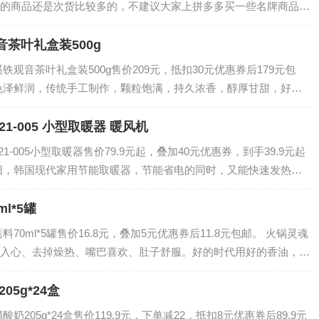
的商品还是次货比较多的，不建议大家上拼多多买一些名牌商品。
上淘宝，京东买好很多。…
茶叶礼盒装500g
观音茶叶礼盒装500g售价209元，抵扣30元优惠券后179元包
色泽鲜润，传统手工制作，颗粒饱满，持久浓香，醇厚甘甜，好茶
装，超级奢华，是您不可多得的…
21-005 小型取暖器 暖风机
21-005小型取暖器售价79.9元起，叠加40元优惠券，到手39.9元起
阳，韩国现代家用节能取暖器，节能省电的同时，又能快速发热，
携提手，办公室…
l*5罐
70ml*5罐售价16.8元，叠加5元优惠券后11.8元包邮。 火锅灵魂
入心、去掉燥热、嘴巴喜欢、肚子舒服。好的时代用好的香油，让
，满满温馨！…
5g*24盒
205g*24盒售价119.9元，下单减22，抵扣8元优惠券后89.9元