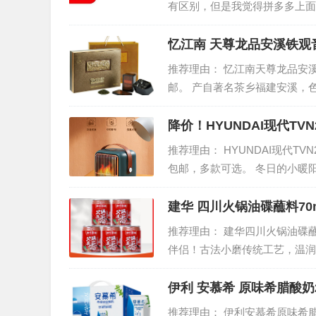
有区别，但是我觉得拼多多上面
如果你比较注重商品质量，那就
忆江南 天尊龙品安溪铁观音
推荐理由： 忆江南天尊龙品安溪铁
邮。 产自著名茶乡福建安溪，
配好装，精致铁罐，天尊礼盒包
降价！HYUNDAI现代TVN
推荐理由： HYUNDAI现代TVN
包邮，多款可选。 冬日的小暖
暖喝不燥热，舒服的风，加上便
建华 四川火锅油碟蘸料70m
推荐理由： 建华四川火锅油碟蘸料
伴侣！古法小磨传统工艺，温润
吃火锅变得随心所欲。小小红瓶
伊利 安慕希 原味希腊酸奶20
推荐理由： 伊利安慕希原味希腊酸奶