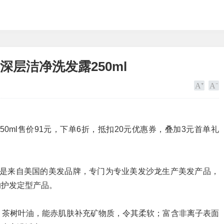
男士深层洁净洗发露250ml
发露250ml售价91元，下单6折，抵扣20元优惠券，叠加3元首单礼
 Crew是来自美国的美发品牌，专门为专业美发沙龙生产美发产品，
的护发定型产品。
，茶树叶油，能赤肌肤补充矿物质，令其柔软；富含非离子表面