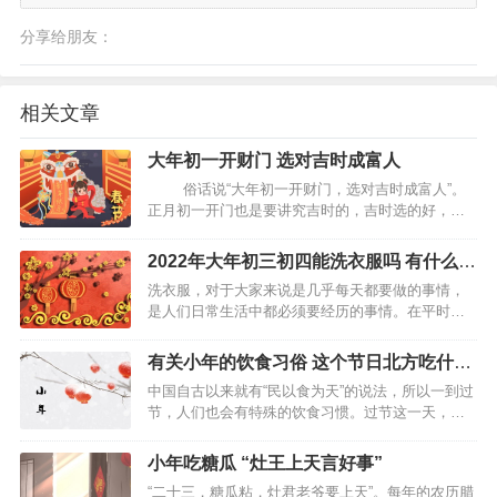
分享给朋友：
相关文章
大年初一开财门 选对吉时成富人
俗话说“大年初一开财门，选对吉时成富人”。
正月初一开门也是要讲究吉时的，吉时选的好，就
有可能成为富人。那么大年初一的吉时该如何选择
呢，下面跟随小编来看看。 大年初一“开财门”什么
2022年大年初三初四能洗衣服吗 有什么习
时间最好 大年初一开财门的时间一般是在大年的…
俗
洗衣服，对于大家来说是几乎每天都要做的事情，
是人们日常生活中都必须要经历的事情。在平时的
生活中，家家户户基本上是一天一洗，但是在春节
期间仍有一些比较特别的风俗习惯，如若不遵守可
有关小年的饮食习俗 这个节日北方吃什么
能会影响来年的运势。那么，大年初三和大年初四
菜
中国自古以来就有“民以食为天”的说法，所以一到过
这两天可以洗衣服吗？…
节，人们也会有特殊的饮食习惯。过节这一天，人
们一般清早就会起来准备这些食物，这些食物一部
分是用来祭拜的，还有一部分是为了作为当天上桌
小年吃糖瓜 “灶王上天言好事”
的菜，以来庆祝节日。 小年饮食有什么 有麻糖，小
“二十三，糖瓜粘，灶君老爷要上天”。每年的农历腊
年是灶神上…