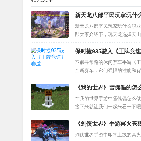
新天龙八部平民玩家玩什
新天龙八部平民玩家玩什么职业
跟大家介绍下，玩天龙选择天山
峨眉还可以玩下，如果只想单纯
保时捷935驶入《王牌竞
不飙寻常路的休闲赛车手游《王
全新赛车，它们强悍的性能和背
捷旗下最成功赛车之一头衔的——
《我的世界》雪傀儡的怎
在我的世界手游中雪傀儡怎么做
接下来就让我们一起来看一下吧
块，雪块需要使用雪球合成，4
《剑侠世界》手游冥火苍
剑侠世界手游中即将上线的冥火