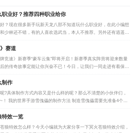
么职业好？推荐四种职业给你
好？现在很多新手玩新天龙八部不知道玩什么职业好，在此小编想
和少林还不错，有的人喜欢选武当，本人不推荐。另外还有逍遥跟
的刷刷副本就峨眉，打架天山真的很不错。…
速》赛道
牌竞速》新赛季“豪车云集”即将开启！新赛季真实阵营将迎来数量
后的传奇故事定能让你兴奋不已！今日，让我们一同走进有着保时
保时捷935！ 图1：保时…
么制作
呢?具体制作方式内容又是什么样的呢？那么不清楚的小伙伴们，
~！ 我的世界手游雪傀儡的制作方法 制造雪傀儡需要先准备4个雪
个雪球可以合成一个雪块…
狼特效一览
苍狼特效怎么样？今天小编就为大家分享一下冥火苍狼特效介绍，