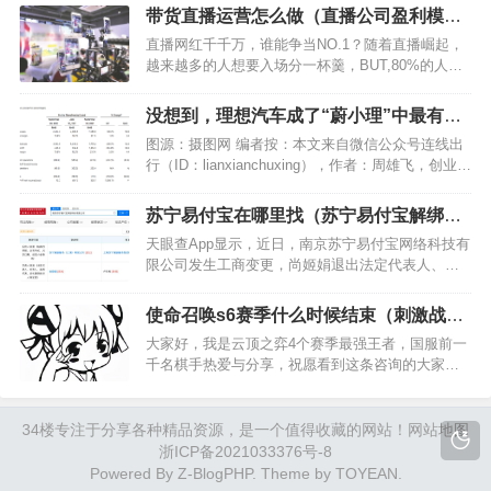
带货直播运营怎么做（直播公司盈利模
式）
直播网红千千万，谁能争当NO.1？随着直播崛起，
越来越多的人想要入场分一杯羹，BUT,80%的人都
不懂直播运营的内容法则。那么，新手主播怎么玩
才能快速脱颖而出呢？掌握这四大直播运营的内容
没想到，理想汽车成了“蔚小理”中最有钱
规则，人气轻松翻倍！1. 直播内容多样化…
的公司
图源：摄图网 编者按：本文来自微信公众号连线出
行（ID：lianxianchuxing），作者：周雄飞，创业邦
经授权转载 曾几何时，理想汽车还是“蔚小理”三兄
弟之中最落魄的一家。 理想汽车于2015年7月由李
苏宁易付宝在哪里找（苏宁易付宝解绑流
想创立，虽然与蔚来、小鹏相比起步…
程）
天眼查App显示，近日，南京苏宁易付宝网络科技有
限公司发生工商变更，尚姬娟退出法定代表人、执
行董事、总经理一职，由卢世栋接任。 南京苏宁易
付宝网络科技有限公司成立于2011年1月，注册资本
使命召唤s6赛季什么时候结束（刺激战场
为10亿人民币，经营范围包含互联网支付；计算机
s1到s6时间）
大家好，我是云顶之弈4个赛季最强王者，国服前一
网络…
千名棋手热爱与分享，祝愿看到这条咨询的大家早
安午安晚安。 兄弟姐妹们就在4个小时之前，因为系
统BUG云顶之弈官服（美服）的网站上因为有关于
S6的消息被提前一周放了出来，那么热爱就带大家
34楼
专注于分享各种精品资源，是一个值得收藏的网站！
网站地图
来看看这个…
浙ICP备2021033376号-8
Powered By
Z-BlogPHP
. Theme by
TOYEAN
.