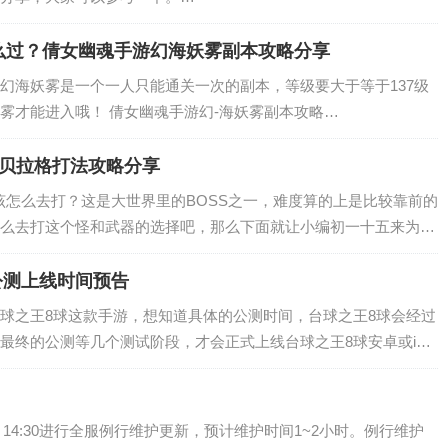
么过？倩女幽魂手游幻海妖雾副本攻略分享
幻海妖雾是一个一人只能通关一次的副本，等级要大于等于137级
雾才能进入哦！ 倩女幽魂手游幻-海妖雾副本攻略…
罗贝拉格打法攻略分享
格该怎么去打？这是大世界里的BOSS之一，难度算的上是比较靠前的
么去打这个怪和武器的选择吧，那么下面就让小编初一十五来为大
《幻塔》b03遗迹BOSS罗…
公测上线时间预告
球之王8球这款手游，想知道具体的公测时间，台球之王8球会经过
最终的公测等几个测试阶段，才会正式上线台球之王8球安卓或iOS
球之王8球什么时候公测，究竟什么时…
）14:30进行全服例行维护更新，预计维护时间1~2小时。例行维护