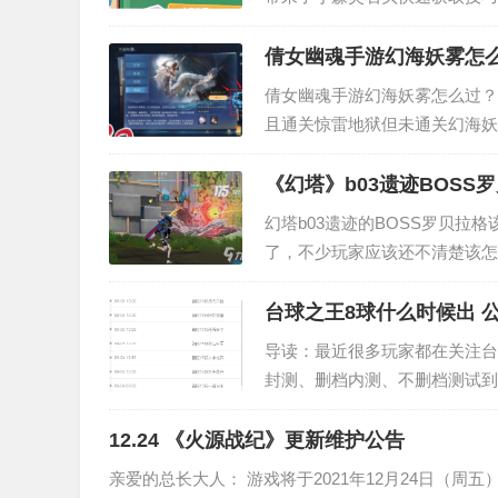
倩女幽魂手游幻海妖雾怎
倩女幽魂手游幻海妖雾怎么过？
且通关惊雷地狱但未通关幻海妖
《幻塔》b03遗迹BOSS
幻塔b03遗迹的BOSS罗贝拉
了，不少玩家应该还不清楚该怎
家分享一下该怪的打法攻略吧。 
台球之王8球什么时候出 
导读：最近很多玩家都在关注台
封测、删档内测、不删档测试到
版本，有很多玩家就会问小编台
12.24 《火源战纪》更新维护公告
亲爱的总长大人： 游戏将于2021年12月24日（周五