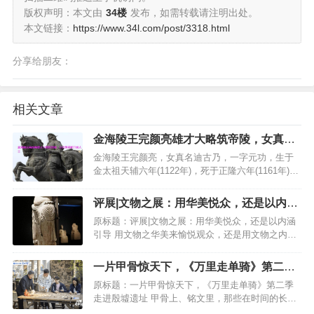
版权声明：本文由
34楼
发布，如需转载请注明出处。
本文链接：
https://www.34l.com/post/3318.html
分享给朋友：
相关文章
金海陵王完颜亮雄才大略筑帝陵，女真族
革新开明人士
金海陵王完颜亮，女真名迪古乃，一字元功，生于
金太祖天辅六年(1122年)，死于正隆六年(1161年)，
终年三十九岁。他的父亲完颜宗干是金太祖完颜阿
骨打的庶长子，为金朝中央政权中的第二号人物。
评展|文物之展：用华美悦众，还是以内涵
完颜亮从小就受到良好的封建文化教育。他的父亲
引导
原标题：评展|文物之展：用华美悦众，还是以内涵
宗干崇…
引导 用文物之华美来愉悦观众，还是用文物之内涵
来引导观众？近期清华大学艺术博物馆和中国国家
博物馆分别推出“山西古代文明精粹”和“浙江上山文
一片甲骨惊天下，《万里走单骑》第二季
化…
走进殷墟遗址
原标题：一片甲骨惊天下，《万里走单骑》第二季
走进殷墟遗址 甲骨上、铭文里，那些在时间的长河
中嬗变有序、绵延不断的“文字”，不仅是祖先留给我