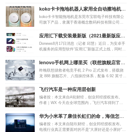
koko卡卡拖地机器人家用全自动擦地机推
荐
koko卡卡智能拖地机是东莞市宝联电子科技有限公
司旗下产品，隶属于香港概念数码科技有限公司，
其主要研发机器人吸尘器等高科技领域家居产品，
想知道卡卡智能拖地机好用吗，看看下面是网友使
应用汇下载安装最新版（2021最新版应用
用koko卡卡智能拖地机的相关介绍，希望对大家有
汇app）
Donews8月17日消息（记者 邱慧）近日，为安卓手
所帮助。1、…
机服务的应用型软件“应用汇”新版正式上线，同时推
出“应用收藏”功能——“应用集”。 应用集主要分为“推
荐”、“最热”、“最新”三类。应用汇官方介绍，此次新
lenovo手机网上哪里买（联想旗舰店官网
版上线后，安装包被优化缩小，给…
商城）
昨晚联想拯救者电竞手机 2 Pro 正式发布，搭载骁
龙 888 旗舰芯片、八指操控体系，配备 6.92 英寸
AMOLED 144Hz 三星定制电竞无孔屏幕，
5500mAh 容量电池，堪称 “堆料狂魔”，这款手机于
飞行汽车是一种应用层创新
今日 10:00 正式开售…
编者按：本文来自A轮财经，创业邦经授权发布。
作者｜WX 今天在全球范围内，飞行汽车得到了越
来越多的关注。 据摩根士丹利研报预计，2030年飞
行汽车行业将形成3000亿美元的市场规模。2040
华为小米革了康佳长虹们的命，海信怎么
年，该行业规模可能将达到1.5万亿美元。 作为新…
办？
编者按：本文来自陆玖财经，创业邦经授权发布。
电视行业真正需要面对的不是“大屏好还是小屏好”，