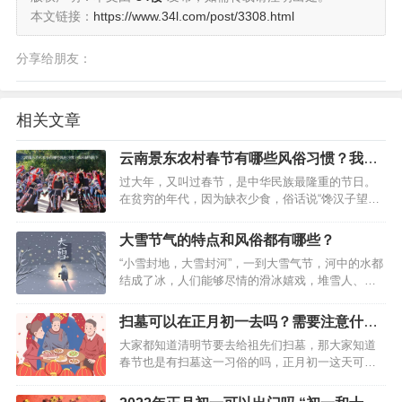
本文链接：
https://www.34l.com/post/3308.html
分享给朋友：
相关文章
云南景东农村春节有哪些风俗习惯？我来
跟你说下
过大年，又叫过春节，是中华民族最隆重的节日。
在贫穷的年代，因为缺衣少食，俗话说“馋汉子望过
年，馋婆娘望坐月”。因为过年男人可以吃，可以闲
耍，女子坐月子，可以吃鸡蛋、鸡肉和腊肉火腿。
大雪节气的特点和风俗都有哪些？
随着日子渐渐富裕，望过年的心情，也没有那样迫
“小雪封地，大雪封河”，一到大雪气节，河中的水都
切了，只是想着过…
结成了冰，人们能够尽情的滑冰嬉戏，堆雪人、溜
冰、滑雪等娱乐活动，好不快活，因此在十二月份
将会迎来大雪气节，除了玩耍之外，大雪节气的特
扫墓可以在正月初一去吗？需要注意什
点和风俗还有哪些呢？对此以下整理了相关内容分
么？
大家都知道清明节要去给祖先们扫墓，那大家知道
享，可供参考。…
春节也是有扫墓这一习俗的吗，正月初一这天可以
去扫墓吗？下面就来一起看看。扫墓介绍扫墓，是
指到墓地祭祀祖先表达祭祀者的孝道和对先人的思