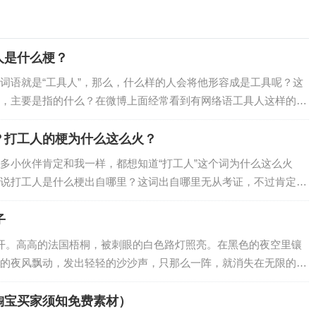
人是什么梗？
词语就是“工具人”，那么，什么样的人会将他形容成是工具呢？这
，主要是指的什么？在微博上面经常看到有网络语工具人这样的表
，想要了解这个词语，那么工具人是什么意…
？打工人的梗为什么这么火？
多小伙伴肯定和我一样，都想知道“打工人”这个词为什么这么火
说打工人是什么梗出自哪里？这词出自哪里无从考证，不过肯定是
出自哪位网友？我们一起来了解相关情况吧。…
子
开。高高的法国梧桐，被刺眼的白色路灯照亮。在黑色的夜空里镶
的夜风飘动，发出轻轻的沙沙声，只那么一阵，就消失在无限的宁
淘宝买家须知免费素材）