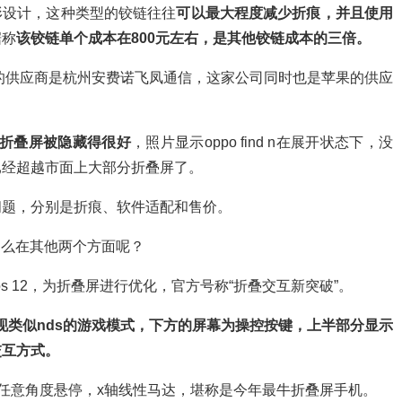
水滴形设计，这种类型的铰链往往
可以最大程度减少折痕，并且使用
据称
该铰链单个成本在800元左右，是其他铰链成本的三倍。
链的供应商是杭州安费诺飞凤通信，这家公司同时也是苹果的供应
。
d n的折叠屏被隐藏得很好
，照片显示oppo find n在展开状态下，没
已经超越市面上大部分折叠屏了。
问题，分别是折痕、软件适配和售价。
了，那么在其他两个方面呢？
oloros 12，为折叠屏进行优化，官方号称“折叠交互新突破”。
n能够实现类似nds的游戏模式，下方的屏幕为操控按键，上半部分显示
交互方式。
器，支持任意角度悬停，x轴线性马达，堪称是今年最牛折叠屏手机。