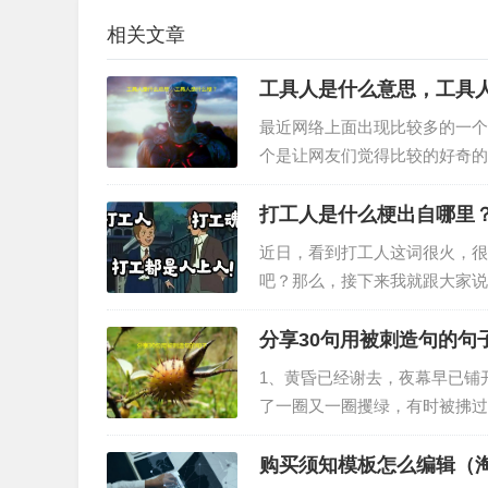
相关文章
工具人是什么意思，工具
最近网络上面出现比较多的一个
个是让网友们觉得比较的好奇的
达，所以引起了很多网友的关注
打工人是什么梗出自哪里
近日，看到打工人这词很火，很
吧？那么，接下来我就跟大家说
某些有头脑的网友发明的，至于
分享30句用被刺造句的句
1、黄昏已经谢去，夜幕早已铺
了一圈又一圈攫绿，有时被拂过
静之中。…
购买须知模板怎么编辑（