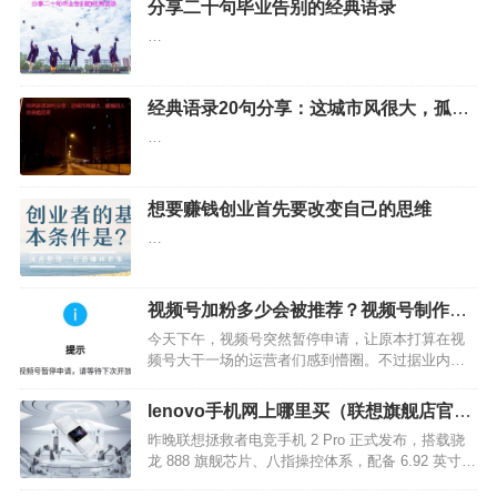
分享二十句毕业告别的经典语录
…
经典语录20句分享：这城市风很大，孤独
的人总是晚回家
…
想要赚钱创业首先要改变自己的思维
…
视频号加粉多少会被推荐？视频号制作方
法分享
今天下午，视频号突然暂停申请，让原本打算在视
频号大干一场的运营者们感到懵圈。不过据业内人
士透露，此次暂停并“不会太久”，很快就会再次上
线。…
lenovo手机网上哪里买（联想旗舰店官网
商城）
昨晚联想拯救者电竞手机 2 Pro 正式发布，搭载骁
龙 888 旗舰芯片、八指操控体系，配备 6.92 英寸
AMOLED 144Hz 三星定制电竞无孔屏幕，