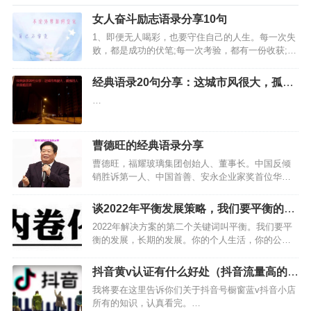
女人奋斗励志语录分享10句
1、即便无人喝彩，也要守住自己的人生。每一次失
败，都是成功的伏笔;每一次考验，都有一份收获;每
一次泪水，都有一次醒悟;每一次磨难，都有生命的
财富。每一次伤痛，都是成长的支柱。…
经典语录20句分享：这城市风很大，孤独
的人总是晚回家
…
曹德旺的经典语录分享
曹德旺，福耀玻璃集团创始人、董事长。中国反倾
销胜诉第一人、中国首善、安永企业家奖首位华人
获得者 。福耀玻璃目前是中国第一、世界第二大汽
车玻璃供应商。他是不行贿的企业家，自称“没送过
谈2022年平衡发展策略，我们要平衡的发
一盒月饼”，以人格做事；他是行善的佛教徒，从
展
2022年解决方案的第二个关键词叫平衡。我们要平
1983年第一次…
衡的发展，长期的发展。你的个人生活，你的公司
事业，还有国家的形势，我觉得一定要平衡的去发
展，不能说我只赚钱，身体就搞垮，或者说我只赚
抖音黄v认证有什么好处（抖音流量高的是
快钱，但是不关心国家的形势。你看，密室逃脱这
蓝v和黄v）
我将要在这里告诉你们关于抖音号橱窗蓝v抖音小店
个行业，上周国家…
所有的知识，认真看完。…