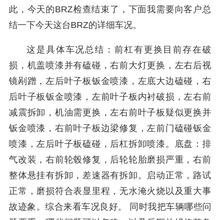
此，今天的BRZ检查结束了，下面我需要向客户总
结一下今天这台BRZ的详细车况。
这是具体车况总结：前杠有更换目前存在破
损，机盖喷漆并有磕碰，右前大灯更换，左右后视
镜剐蹭，左后叶子板钣金喷漆，左底大边磕碰，右
后叶子板钣金喷漆，左前叶子板内衬破损，左右前
减震拆卸，机油需更换，左右前叶子板疑似更换并
钣金喷漆，右前叶子板边梁修复，左前门磕碰钣金
喷漆，左后叶子板磕碰，后杠拆卸喷漆。底盘：排
气改装，右前轮毂修复，后轮轮胎磨损严重，右前
整体悬挂有拆卸，差速器有拆卸。启动正常，路试
正常，磨损符合表显里程，无水淹火烧以及重大事
故迹象。综合来看车况良好。 同时我把车辆哪些问