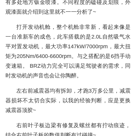
有多处地方钣金喷漆。不同程度的磕碰及划痕，外
观漆面就介绍到这里就不一一分析了~
打开发动机舱，整个机舱非常新，看起来像是
一台准新车的成色，此车搭载的是2.0L自然吸气水
平对置发动机，最大功率147kW/7000rpm，最大扭
矩为205Nm/6400-6600rpm。与之搭配的是6挡手动
变速箱。 BRZ动力完全可以满足驾驶者的需求，同
时发动机的声音也会让你陶醉。
左右前减震器均有拆卸，才跑3万多公里，减震
器损坏不太切合实际，以我的经验判断，应是更换
减震器顶胶~
右前叶子板边梁有修复及螺丝都有拧动痕迹，
结合右前叶子板的数值判断有过碰撞~