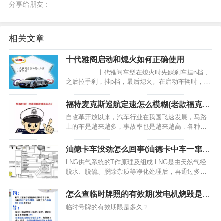
分享给朋友：
相关文章
十代雅阁启动和熄火如何正确使用
十代雅阁车型在熄火时先踩刹车挂n档，
之后拉手刹，挂p档，最后熄火。在启动车辆时，按
动汽车的一键启动功能，然后放下…
福特麦克斯巡航定速怎么模糊(老款福克斯
巡航定速)
自改革开放以来，汽车行业在我国飞速发展，马路
上的车是越来越多，事故率也是越来越高，各种事
故带来的损失伤亡也从"听到、看到"逐渐的发生在我
们身边。 “定速巡航”相信大家一定不会陌生，简直
汕德卡车没劲怎么回事(汕德卡中车一窜一
是现在车辆的标配啊~上至几百万下…
窜)
LNG供气系统的T作原理及组成 LNG是由天然气经
脱水、脱硫、脱除杂质等净化处理后，再通过多级
节流（或深冷）技术将甲烷的温度降至-162℃，得
到的一种无色、无味、无毒、易蒸发的液体。 作为
怎么查临时牌照的有效期(发电机烧毁是什
车用燃料，与柴油和汽油相比L…
么原因)
临时号牌的有效期限是多久？…