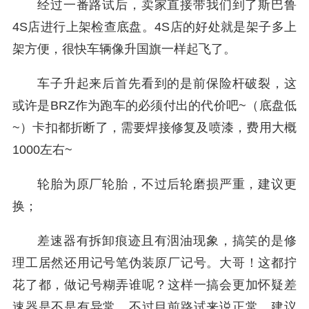
经过一番路试后，卖家直接带我们到了斯巴鲁
4S店进行上架检查底盘。4S店的好处就是架子多上
架方便，很快车辆像升国旗一样起飞了。
车子升起来后首先看到的是前保险杆破裂，这
或许是BRZ作为跑车的必须付出的代价吧~（底盘低
~）卡扣都折断了，需要焊接修复及喷漆，费用大概
1000左右~
轮胎为原厂轮胎，不过后轮磨损严重，建议更
换；
差速器有拆卸痕迹且有洇油现象，搞笑的是修
理工居然还用记号笔伪装原厂记号。大哥！这都拧
花了都，做记号糊弄谁呢？这样一搞会更加怀疑差
速器是不是有异常，不过目前路试来说正常，建议