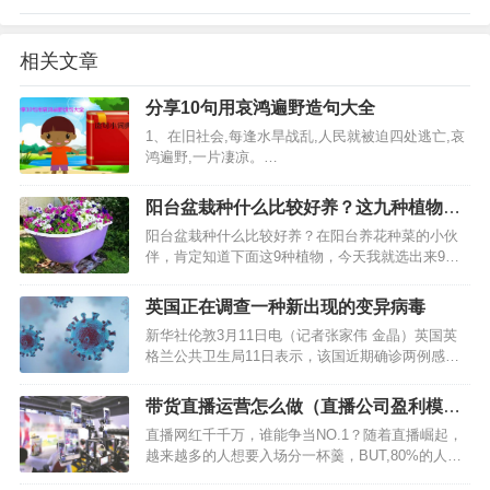
相关文章
分享10句用哀鸿遍野造句大全
1、在旧社会,每逢水旱战乱,人民就被迫四处逃亡,哀
鸿遍野,一片凄凉。…
阳台盆栽种什么比较好养？这九种植物非
常适合阳台种植
阳台盆栽种什么比较好养？在阳台养花种菜的小伙
伴，肯定知道下面这9种植物，今天我就选出来9种
有花，也有水果，个人认为好养，而且下面还有三
种水果还比较好吃，家里到时候不用买水果了。…
英国正在调查一种新出现的变异病毒
新华社伦敦3月11日电（记者张家伟 金晶）英国英
格兰公共卫生局11日表示，该国近期确诊两例感染
了一种新的变异新冠病毒的病例，目前正在对这一
新的变异病毒开展调查。…
带货直播运营怎么做（直播公司盈利模
式）
直播网红千千万，谁能争当NO.1？随着直播崛起，
越来越多的人想要入场分一杯羹，BUT,80%的人都
不懂直播运营的内容法则。那么，新手主播怎么玩