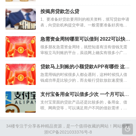
款。而用户申请的房贷，二套房申请房贷，首套房
的公积金没有还清，则只可以申请商业贷款。由此
按揭房贷款怎么贷
可见，不管用户首套房的公积金有没有还完，用户
1、要准备好贷款要用到的相关资料，填写贷款申请
都可以再次申请贷款。…
表，向贷款机构提交申请。一般需要准备好房地产
证等抵押物权属证明文件;申请人及配偶身份证、户
口本、婚姻状况证明等;申请人及配偶收入证明;借款
急需资金周转哪里可以借到 2022可以快速
用途的相关证明;银行要求提供的其它相关资料。
借到钱的5款App
很多朋友急需资金周转，就想知道有没有借钱无需
2、银行审…
审核立马到账的平台，虽说网上确实有很多小广告
说能无门槛贷款，但不一定就是真的下款成功，今
天就来为大家简单分析下2022年能够快速借到钱的
贷款马上到账的小额贷款APP有哪些 这些
贷款平台。 急需资金周转哪里可以借到？ 【1…
下款快
急需用钱的时候很多人都会遇到，这种时候找人借
钱成功率是比较少的，而去银行贷款放款速度慢，
只会耽误事情，所以网贷成了很多人唯一的选择，
在选择网贷产品的时候，都希望当天能够拿到资
支付宝备用金可以借多少次 一个月可以借
金。 贷款马上到账的小额贷款APP有哪些？ 乐享
几次
支付宝里面的贷款产品还是比较多的，备用金、借
借…
呗、网商贷等，可以满足用户不同的借款需求，用
户可以选择适合自己的产品申请。而对于只有几百
元需求的情况，支付宝的备用金是一个不错的救急
工具。那么，支付宝备用金可以借多少次?一个月有
34楼
专注于分享各种精品资源，是一个值得收藏的网站！
网站地图
限制吗?…
浙ICP备2021033376号-8