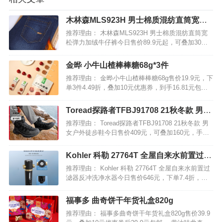
木林森MLS923H 男士棉质混纺直筒宽松
弹力加绒牛仔裤
推荐理由： 木林森MLS923H 男士棉质混纺直筒宽
松弹力加绒牛仔裤今日售价89.9元起，可叠加30元
优惠券，下单实付59.9元起包邮。 这款牛仔裤采用
棉涤混纺面料，柔软透气，不易起球褶皱，微弹不
金晔 小牛山楂棒棒糖68g*3件
紧绷，穿着舒适。且经过水洗工艺处理，版型挺…
推荐理由： 金晔小牛山楂棒棒糖68g售价19.9元，下
单3件4.49折，叠加10元优惠券，到手16.81元包
邮。 精选山东寺头山楂，匠心工艺制作，还原自然
好风味，宝宝超爱吃。餐前开胃餐后助消化。…
Toread探路者TFBJ91708 21秋冬款 男女
户外徒步鞋
推荐理由： Toread探路者TFBJ91708 21秋冬款 男
女户外徒步鞋今日售价409元，可叠加160元，手机
端领取30元购物券，下单实付219元包邮，多款可
选。 这款登山鞋的鞋面是磨砂超细纤维+网布材
Kohler 科勒 27764T 全屋自来水前置过滤
料，高强度、抗撕裂，兼顾透气、包…
器反冲洗净水器
推荐理由： Kohler 科勒 27764T 全屋自来水前置过
滤器反冲洗净水器今日售价646元，下单7.4折，还
可以叠加50元优惠券，手机端领取30元购物券，下
单实付398元包邮，超值低价了。 科勒 27764T 全屋
福事多 曲奇饼干年货礼盒820g
自来水前置过滤器反冲…
推荐理由： 福事多曲奇饼干年货礼盒820g售价39.9