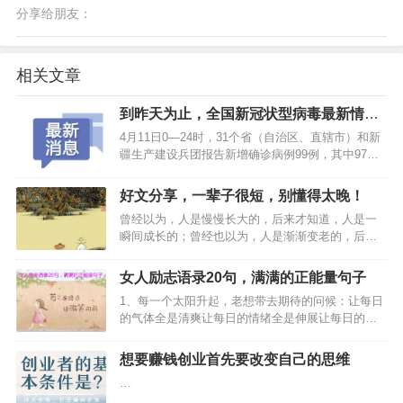
分享给朋友：
相关文章
到昨天为止，全国新冠状型病毒最新情况
介绍
4月11日0—24时，31个省（自治区、直辖市）和新
疆生产建设兵团报告新增确诊病例99例，其中97例
为境外输入病例，2例为本土病例（黑龙江2例）；
无新增死亡病例；新增疑似病例49例，均为境外输
好文分享，一辈子很短，别懂得太晚！
入病例（上海43例，黑龙江3例，内蒙古2例，吉
曾经以为，人是慢慢长大的，后来才知道，人是一
林…
瞬间成长的；曾经也以为，人是渐渐变老的，后来
才知道，人是一瞬间衰老的。…
女人励志语录20句，满满的正能量句子
1、每一个太阳升起，老想带去期待的问候：让每日
的气体全是清爽让每日的情绪全是伸展让每日的获
得全是丰富！…
想要赚钱创业首先要改变自己的思维
…