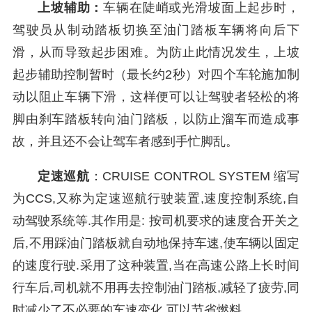
上坡辅助：
车辆在陡峭或光滑坡面上起步时，
驾驶员从制动踏板切换至油门踏板车辆将向后下
滑，从而导致起步困难。为防止此情况发生，上坡
起步辅助控制暂时（最长约2秒）对四个车轮施加制
动以阻止车辆下滑，这样便可以让驾驶者轻松的将
脚由刹车踏板转向油门踏板，以防止溜车而造成事
故，并且还不会让驾车者感到手忙脚乱。
定速巡航
：CRUISE CONTROL SYSTEM 缩写
为CCS,又称为定速巡航行驶装置,速度控制系统,自
动驾驶系统等.其作用是: 按司机要求的速度合开关之
后,不用踩油门踏板就自动地保持车速,使车辆以固定
的速度行驶.采用了这种装置,当在高速公路上长时间
行车后,司机就不用再去控制油门踏板,减轻了疲劳,同
时减少了不必要的车速变化,可以节省燃料。