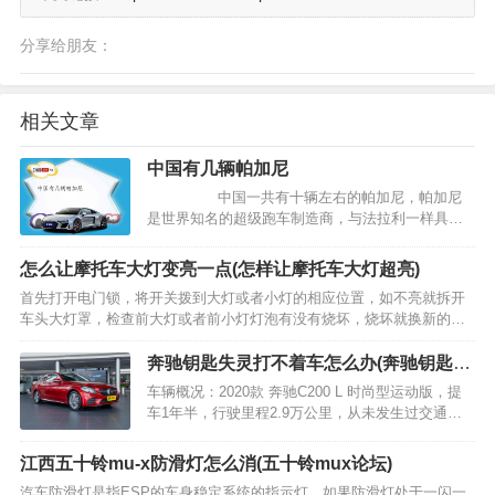
分享给朋友：
相关文章
中国有几辆帕加尼
中国一共有十辆左右的帕加尼，帕加尼
是世界知名的超级跑车制造商，与法拉利一样具有
极致的动力性能表现，大量采用纯手工…
怎么让摩托车大灯变亮一点(怎样让摩托车大灯超亮)
首先打开电门锁，将开关拨到大灯或者小灯的相应位置，如不亮就拆开
车头大灯罩，检查前大灯或者前小灯灯泡有没有烧坏，烧坏就换新的，
如果灯泡正常，就检查灯座有没有生锈，灯座有没有断线，如果都正常
那就去检查电瓶，看看电瓶是不是使用正常，如果电瓶液少了…
奔驰钥匙失灵打不着车怎么办(奔驰钥匙遥
控失灵)
车辆概况：2020款 奔驰C200 L 时尚型运动版，提
车1年半，行驶里程2.9万公里，从未发生过交通事
故。 故障描述：进入车内后，点按一键启动按钮没
反应，仪表灯不亮。 钥匙启动没反应，可能有以下
江西五十铃mu-x防滑灯怎么消(五十铃mux论坛)
几个原因…
汽车防滑灯是指ESP的车身稳定系统的指示灯，如果防滑灯处于一闪一