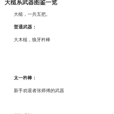
大槌系武器图鉴一览
大槌，一共五把。
普通武器：
大木槌，狼牙杵棒
太一杵棒：
新手劝退者张师傅的武器