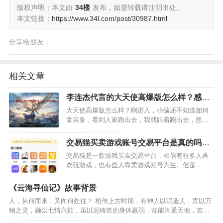
版权声明：本文由
34楼
发布，如需转载请注明出处。
本文链接：
https://www.34l.com/post/30987.html
分享给朋友：
相关文章
李连杰代言的大天使高爆版怎么样？感觉
类似传奇
大天使高爆版怎么样？刚进入，小编还不知道如何
拿装备，看到人家跑出去，我就跟着跑出去，然后
赤手空拳就上去和怪物搏斗了，第一关是打蜘蛛，
空手打，很容易就阵亡了。后面打了一两分钟，我
交易猫买卖游戏账号交易平台是真的吗？
知道如何去拿到装备了，就是根着主线任务去找拿
安全靠谱吗？我来揭秘下吧
交易猫是一款游戏买卖交易平台，相信有很多人喜
装备人的，对话一下就…
欢玩游戏，也有些人靠卖游戏账号为生。但是，买
卖游戏账号这种操作方式就好像淘宝开店，需要双
方有信任度才能交易，否则，想要安全交易的只能
《云海寻仙记》故事背景
通过一些游戏账号交易平台去实施交易。…
人，从何而来，又向何处往？ 相传上古时期，有神人以泥造人，贯以万
物之灵，融以七情六欲，虽以泥铸造的身体羸弱，却能沟通天地，若能
修炼之法，锤炼四肢五骸，淬炼三魂七魄，便可得极乐长生。 妖，因何