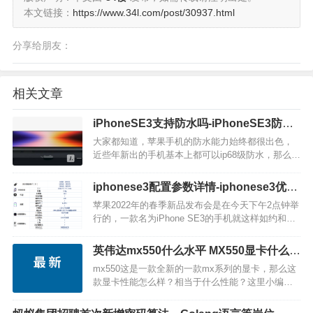
本文链接：
https://www.34l.com/post/30937.html
分享给朋友：
相关文章
iPhoneSE3支持防水吗-iPhoneSE3防水
等级
大家都知道，苹果手机的防水能力始终都很出色，
近些年新出的手机基本上都可以ip68级防水，那么这
一次上架的iPhoneSE3，它是不是也支持ip68级防水
呢？快和小编我一起去讨论一下吧。iPhoneSE3防
iphonese3配置参数详情-iphonese3优缺
水效果如何iPhoneSE3这款手机…
点
苹果2022年的春季新品发布会是在今天下午2点钟举
行的，一款名为iPhone SE3的手机就这样如约和大
家见面了，那么iphonese3配置参数详情怎么样呢？
它有哪些的优缺点呢？下面就让我们一起来看看
英伟达mx550什么水平 MX550显卡什么级
吧。 核心配置情况…
别怎么样性能强吗
mx550这是一款全新的一款mx系列的显卡，那么这
款显卡性能怎么样？相当于什么性能？这里小编为
大家带来最新的芯片资讯。 mx550什么水平 今天，
数码博主“金猪升级包”放出了英伟达新款…