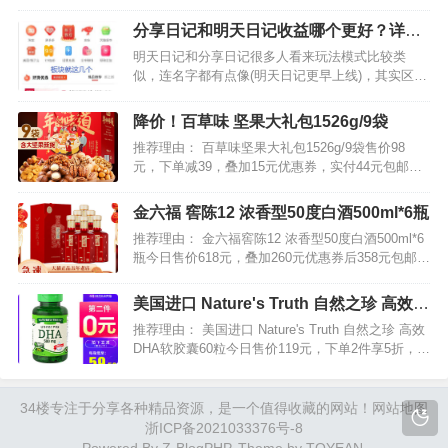
佣联盟返利高，可是当你真正加入去了解之后你才
会发现，那些所谓返利高的软件，其实在用户体验
分享日记和明天日记收益哪个更好？详细
方面和邀请奖励方面都除去了，七减八除的，到最
分享对比介绍
明天日记和分享日记很多人看来玩法模式比较类
后到我们口袋的钱还是…
似，连名字都有点像(明天日记更早上线)，其实区别
还是不少的，那么哪个收益更高更稳定呢？下面小
编就从省钱和赚钱的两个方面，给大家详细分析对
降价！百草味 坚果大礼包1526g/9袋
比一下。1、省钱对比省钱的话，其实购物优惠券什
推荐理由： 百草味坚果大礼包1526g/9袋售价98
么的所有平台区别…
元，下单减39，叠加15元优惠券，实付44元包邮。
精选全球好果，果仁饱满，味香浓郁，新鲜营养！
超多种坚果组合，美味随心享！精美礼盒包装，喜
金六福 窖陈12 浓香型50度白酒500ml*6瓶
庆大气，送礼倍有面儿！ …
推荐理由： 金六福窖陈12 浓香型50度白酒500ml*6
瓶今日售价618元，叠加260元优惠券后358元包邮。
金六福窖陈12白酒，50度浓香型，细腻醇厚，口感
柔和；喜宴送礼的品质好酒，自带礼盒包装，过年
美国进口 Nature's Truth 自然之珍 高效
送长辈送亲戚倍有面儿！…
DHA软胶囊60粒*2瓶
推荐理由： 美国进口 Nature's Truth 自然之珍 高效
DHA软胶囊60粒今日售价119元，下单2件享5折，还
可以叠加20元优惠券，实付99元包邮，超值低价
了。 自然之珍 高效DHA软胶囊提取自金枪鱼，超浓
缩技术，每两粒DHA高…
34楼
专注于分享各种精品资源，是一个值得收藏的网站！
网站地图
浙ICP备2021033376号-8