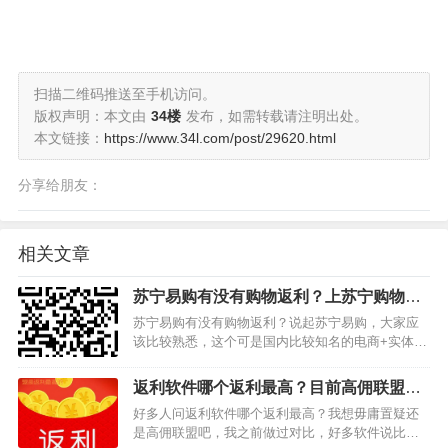
扫描二维码推送至手机访问。
版权声明：本文由
34楼
发布，如需转载请注明出处。
本文链接：
https://www.34l.com/post/29620.html
分享给朋友：
相关文章
苏宁易购有没有购物返利？上苏宁购物领
返利的软件推荐
苏宁易购有没有购物返利？说起苏宁易购，大家应
该比较熟悉，这个可是国内比较知名的电商+实体平
台。目前该平台和天猫，京东做的差不多，很多商
品都可以买得到，在用户心中口碑一直不错。最近
返利软件哪个返利最高？目前高佣联盟是
有很多网友咨询苏宁易购返利软件是哪个？那么，
返利最高的
好多人问返利软件哪个返利最高？我想毋庸置疑还
今天小编就告诉大家…
是高佣联盟吧，我之前做过对比，好多软件说比高