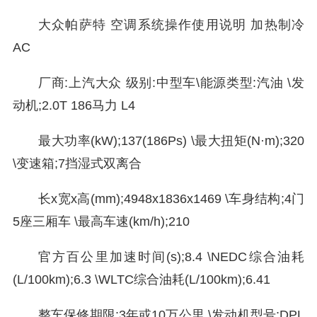
大众帕萨特 空调系统操作使用说明 加热制冷
AC
厂商:上汽大众 级别:中型车\能源类型:汽油 \发
动机;2.0T 186马力 L4
最大功率(kW);137(186Ps) \最大扭矩(N·m);320
\变速箱;7挡湿式双离合
长x宽x高(mm);4948x1836x1469 \车身结构;4门
5座三厢车 \最高车速(km/h);210
官方百公里加速时间(s);8.4 \NEDC综合油耗
(L/100km);6.3 \WLTC综合油耗(L/100km);6.41
整车保修期限;3年或10万公里 \发动机型号;DPL