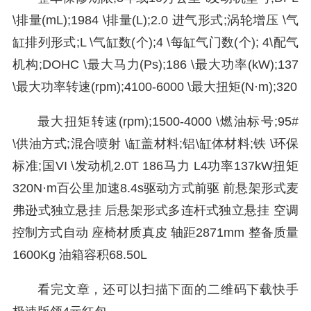
\排量(mL);1984 \排量(L);2.0 进气形式;涡轮增压 \气
缸排列形式;L \气缸数(个);4 \每缸气门数(个); 4\配气
机构;DOHC \最大马力(Ps);186 \最大功率(kW);137
\最大功率转速(rpm);4100-6000 \最大扭矩(N·m);320
最大扭矩转速(rpm);1500-4000 \燃油标号;95#
\供油方式;混合喷射 \缸盖材料;铝\缸体材料;铁 \环保
标准;国VI \发动机2.0T 186马力 L4功率137kW扭矩
320N·m百公里加速8.4s驱动方式前驱 前悬架形式麦
弗逊式独立悬挂 后悬架形式多连杆式独立悬挂 空调
控制方式自动 座椅材质真皮 轴距2871mm 整备质量
1600Kg 油箱容积68.50L
看完文章，还可以扫描下面的二维码下载快手