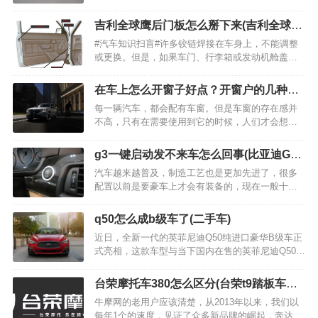
的，也就是说4年12万公里以内这车的保养成本是
0，只需要考虑油钱就行了，而丰田的油耗又是出了
吉利全球鹰后门板怎么掰下来(吉利全球鹰
名的低，甚至还有混动车型可选，所以雷克萨斯的
gc715图片)
#汽车知识扫盲#许多铰链焊接在车身上，不能调整
车可以说是豪…
或更换。但是，如果车门、行李箱或发动机舱盖松
弛且安装不当，则原因可能是铰链销磨损，可以更
换。 可以调整用螺栓固定在车身上的铰链（请参见
在车上怎么开窗子好点？开窗户的几种方
调整锁销和铰链）。如果铰链销磨损严重，可以经
法分享
每一辆汽车，都会配有车窗。但是车窗的存在感并
常更…
不高，只有在需要使用到它的时候，人们才会想到
它。其实，车窗看起来简单，但还是有很多使用技
巧的。…
g3一键启动发不来车怎么回事(比亚迪G3
不能一键启动)
汽车越来越普及，制造工艺也是更加先进了，很多
配置以前是要豪车上才会有装备的，现在一般十几
万的车子上也很常见，比如说一键启动这个功能，
现在价位在四五万以上很多车型就有这个配置了。
q50怎么成b级车了(二手车)
那么大家知道吗？一键启动要是失效了我们该怎么
近日，全新一代的英菲尼迪Q50纯进口豪华B级车正
办呢，是得要直接叫拖…
式亮相，这款车型与当下国内在售的英菲尼迪Q50L
完全不同，两款车型并不只是进口和国产之间的区
别，这款全新一代的Q50将会搭载3.0T涡轮增压6缸
台荣摩托车380怎么区分(台荣t9踏板车怎
发动机出现，并且匹配7AT变速箱，整体的驾驶质
么样)
牛摩网的老用户应该清楚，从2013年以来，我们以
感…
每年1个的速度，见证了众多新品牌的崛起，奔达、