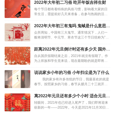
大年初三这天还有很多重要的习俗，古代人有烧门
2022年大年初二习俗 吃开年饭吉祥生财
神知的习俗，表示要开始营业了。同时大年初三还
每个节日都有着特殊的风俗习惯，影响着大家的日
是谷子的生日。 大…
常生活，需提前好几天来准备，在参与热闹的活动
时，就会去了解背后的传说由来，这才是过年过节
的意义所在。当中就有不少的忌讳讲究，是每个人
2022年大年初三有鬼吗 鬼蜮是什么意思
都要遵守的，才能愉快地度过。 2022年大年初二习
有什么说法
众所周知，中国有三大鬼节。通常情况下，人们一
俗 祭财神：…
般将清明节、中元节、寒衣节这三个节日统称为"三
大鬼节"。传说鬼和蜮代表的是暗中害人的妖精和妖
怪，因此后来人们就将“鬼蜮”比喻成心机险恶、暗中
距离2022年元旦倒计时还有多少天 国外的
伤人的小人。那么，大年初三有鬼吗？有什么说
元旦怎么过
自从国庆假期结束之后，2021年就没有假期了。作
法？ 大年初…
为上班族和学生党来说，现在最期盼的就是即将到
来的元旦假期。2021年就快结束了，2022年元旦的
脚步声越来越近，距今也不过1个月左右的时间。元
说说家乡小年的习俗 小年扫尘是为了什么
旦是世界性的节日，国外的元旦节过法也是十分有
我的家乡有许多传统的节日，我最喜欢的就是
趣。…
春节。按照家乡的习俗，春节从腊月二十三就开始
了。腊月二十三被家乡称为小年，这天，就开始打
扫卫生，把房间的里里外外都打扫得干干净净，还
离2022年元旦还有多少个小时 适合元旦旅
要杀羊杀猪用来祭灶。从这天起人们就开始办年货
游的城市
转眼间，2021年也已经进入尾声了，我们即将迎来
了，买对…
崭新的一年——2022年。今天是2021年11月30日上
午9点，现在距离2022年1月1日的元旦，只剩下一个