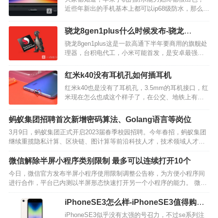
近些年新出的手机基本上都可以ip68级防水，那么这
一次上架的iPhoneSE3，它是不是也支持ip68级防水
呢？快和小编我一起去讨论一下吧。iPhoneSE3防
骁龙8gen1plus什么时候发布-骁龙
水效果如何iPhoneSE3这款手机…
8gen1plus最新消息
骁龙8gen1plus这是一款高通下半年要商用的旗舰处
理器，台积电代工，小米可能首发，是安卓最强
芯，想必大家还是很好奇这款处理器具体是什么情
况的吧，下面小编就给大家带来了详细介绍。 1、骁
红米k40没有耳机孔如何插耳机
龙8Gen1Plus发布时间 骁…
红米k40也是没有了耳机孔，3.5mm的耳机接口，红
米现在怎么也成这个样子了，在公交、地铁上有很
多用户都会戴着耳机听歌、打电话，那红米k40没有
耳机孔如何插耳机呢？让我们一起来看看吧~ 红米
蚂蚁集团招聘首次新增密码算法、Golang语言等岗位
k40没有耳机孔如何插耳机？ 使用Ty…
3月9日，蚂蚁集团正式开启2023届春季校园招聘。今年春招，蚂蚁集团
继续重揽隐私计算、区块链、图计算等前沿科技人才，技术领域人才需
求占招聘总人数的86%，同时首次新增密码算法、Golang语言等岗位。
蚂蚁集团招聘官网信息…
微信解除半屏小程序类别限制 最多可以连续打开10个
今日，微信官方发布半屏小程序使用限制调整公告称，为方便小程序间
进行合作，平台已内测以半屏形态快速打开另一个小程序的能力。 微信
表示针对内测期间的开发者反馈，平台将对使用限制进行如下调整: 小程
序 A 若想要半屏调用小程序 B，需在管理后台向…
iPhoneSE3怎么样-iPhoneSE3值得购买
吗
iPhoneSE3似乎没有太强的号召力，不过se系列注