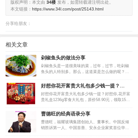
版权声明：本文由
34楼
发布，如需转载请注明出处。
本文链接：
https://www.34l.com/post/25143.html
分享给朋友：
相关文章
剁椒鱼头的做法分享
剁椒鱼头是一道很美味的菜，过年，过节，吃剁椒
鱼头的人特别多。那么，这道菜是怎么做的呢？下
面，小编就告诉大家剁椒鱼头的做法，教你怎么做
好吃点。…
好想你花开富贵大礼包多少钱一提？
1236g优惠价只需要43.90元
好想你花开富贵大礼包多少钱一提？好想你,花开富
贵礼盒1236g零食大礼包，原价58.90元，领取15元
的优惠券减掉之后只需要43.90元，这个价格在近30
日内属于最低价，喜欢这款商品的朋友不要错过
曹德旺的经典语录分享
哦。…
曹德旺，福耀玻璃集团创始人、董事长。中国反倾
销胜诉第一人、中国首善、安永企业家奖首位华人
获得者 。福耀玻璃目前是中国第一、世界第二大汽