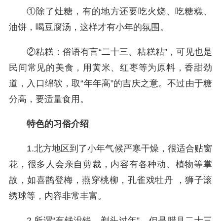
①除了灶糖，有的地方还要吃火烧、吃糖糕、
油饼，喝豆腐汤，这样才有小年的氛围。
②粘糕：俗语有言“二十三、粘糕粘”，可见也是
民间常见的美食，用黄米、红枣等为原料，香甜劲
道，入口绵软，取“年年高”的吉庆之意。不过由于糖
分高，要适量食用。
特色的习俗介绍
1.北方地区到了小年气候严寒干燥，很适合贴窗
花，很多人会亲自剪裁，内容有各种动、植物等掌
故，如喜鹊登梅，燕穿桃柳，孔雀戏牡丹 ，狮子滚
绣球等，内容非常丰富。
2.所谓“有钱没钱，剃头过年”，但是腊月二十三