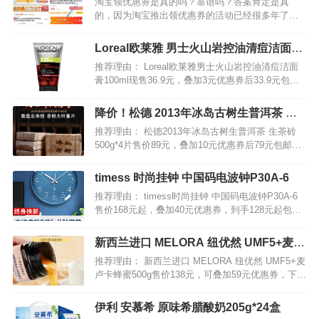
淘宝领优惠券是真的吗？靠谱吗？答案肯定是真
的，因为淘宝推出领优惠券的活动已经很多年了，
以前我们是通过一些第三方平台或者上淘宝联盟去
领取优惠券福利。不过现在不同了，由于高佣联盟
Loreal欧莱雅 男士火山岩控油清痘洁面膏
的出现，让领优惠券变得更加的简单，大家只需要
100ml
推荐理由： Loreal欧莱雅男士火山岩控油清痘洁面
下载一个高佣联盟，你就…
膏100ml现售36.9元，叠加3元优惠券后33.9元包
邮，送洁面膏50ml。 专为亚洲男士设计的配方，一
瓶搞定出油、防痘、补水保湿，天然选材不刺激，
降价！松德 2013年冰岛古树生普洱茶 生
从调理肌肤内部控制出油问题，效果明显…
茶砖500g*4片
推荐理由： 松德2013年冰岛古树生普洱茶 生茶砖
500g*4片售价89元，叠加10元优惠券后79元包邮。
冰岛茶，最珍贵的云南普洱茶之一，至今已有五百
多年的历史。严选冰岛茶区早春古树黄片发酵，茶
timess 时尚挂钟 中国码电波钟P30A-6
汤金黄通透，因其内质丰富，故而口感浓烈甘甜…
推荐理由： timess时尚挂钟 中国码电波钟P30A-6
售价168元起，叠加40元优惠券，到手128元起包
邮，12-14英寸。另有型号DBZ001带日历款到手148
元。 TIMESS是国际著名的钟表设计开发公司，创
新西兰进口 MELORA 纽优然 UMF5+麦卢
立于1983年的台湾，…
卡蜂蜜500g
推荐理由： 新西兰进口 MELORA 纽优然 UMF5+麦
卢卡蜂蜜500g售价138元，可叠加59元优惠券，下单
实付79元包邮，3款可选。 作为新西兰最大的麦卢
卡公司，纽优然拥有麦卢卡蜂蜜的全线资源，从蜂
伊利 安慕希 原味希腊酸奶205g*24盒
箱、养蜂人、蜂蜜萃取到处理和包装一…