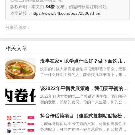
扫描二维码推送至手机访问。
版权声明：本文由
34楼
发布，如需转载请注明出处。
本文链接：
https://www.34l.com/post/25067.html
分享给朋友：
相关文章
没事在家可以学点什么好？做下面这几种
可以提升自己又能充实自己
没事的时候大家肯定会觉得很无聊吧？那么，无聊
了干什么好呢？有的人可能会找几本书看下，来学
点知识提升自己。也有的人可能会打扫下自己的房
间，或者把该洗的衣服洗一下，拿出去自己的被子
谈2022年平衡发展策略，我们要平衡的发
晒一下。总之，给自己找活干，充实自己。…
展
2022年解决方案的第二个关键词叫平衡。我们要平
衡的发展，长期的发展。你的个人生活，你的公司
事业，还有国家的形势，我觉得一定要平衡的去发
展，不能说我只赚钱，身体就搞垮，或者说我只赚
抖音传话筒项目（傻瓜式复制粘贴轻松月
快钱，但是不关心国家的形势。你看，密室逃脱这
入3000+）
可能你觉得你写不出优秀的文案，可能你觉得你没
个行业，上周国家…
办法配音，可能你觉得不好意思露脸，但又想通过