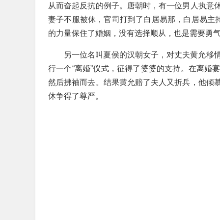
从而奋起反抗的例子。唐朝时，有一位男人执意
妻子不服被休，官司打到了白居易那，白居易主持
的力量保住了婚姻，没有选择顺从，也是需要勇
另一位名叫夏侯的汉朝女子，对丈夫黄允移
行一个“离婚”仪式，征得了婆婆的支持。在离婚
然后拂袖而去。结果黄允赔了夫人又折兵，他倾
休争得了尊严。