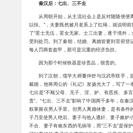
秦汉后：七出、三不去
从周朝开始，从主流社会上是反对随随便便离
以恒。”，夫妻既然被月老系上了红绳，就说明前
了“罢士无伍，罢女无家。士三出妻，逐于境外，
受到处罚。到了秦朝，结婚、离婚皆要到官府登记
每人罚两套盔甲，那可是沉重的经济负担。
因为那个时候铁器是珍贵品，很贵的。
到了汉朝，儒学大师董仲舒与汉武帝联手，提
戴德，他将周公的《礼记》发扬光大了，写了一本
七出是“不顺父母、无子、淫、妒、有恶疾、多言
贵”。“七出、三不去”影响了中国两千多年，在
权掌握在男人手里。但男人离婚休妻，是有条件的
子乃至使男人绝后、妻子与他人通奸、妻子嫉妒
不合、妻子有偷东西的毛病等，而“三不去”是保