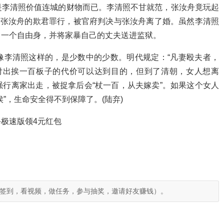
是李清照价值连城的财物而已。李清照不甘就范，张汝舟竟玩起
告张汝舟的欺君罪行，被官府判决与张汝舟离了婚。虽然李清照
了一个自由身，并将家暴自己的丈夫送进监狱。
像李清照这样的，是少数中的少数。明代规定：“凡妻殴夫者，
付出挨一百板子的代价可以达到目的，但到了清朝，女人想离
行离家出走，被捉拿后会“杖一百，从夫嫁卖”。如果这个女人
”，生命安全得不到保障了。(陆弃)
极速版领4元红包
签到，看视频，做任务，参与抽奖，邀请好友赚钱）。