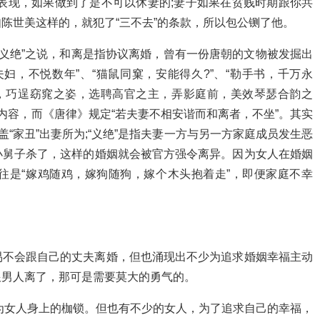
表现，如果做到了是不可以休妻的;妻子如果在贫贱时期跟你共
陈世美这样的，就犯了“三不去”的条款，所以包公铡了他。
与“义绝”之说，和离是指协议离婚，曾有一份唐朝的文物被发掘出
妇，不悦数年”、“猫鼠同窠，安能得久?”、“勒手书，千万永
眉，巧逞窈窕之姿，选聘高官之主，弄影庭前，美效琴瑟合韵之
内容，而《唐律》规定“若夫妻不相安谐而和离者，不坐”。其实
盖“家丑”出妻所为;“义绝”是指夫妻一方与另一方家庭成员发生恶
小舅子杀了，这样的婚姻就会被官方强令离异。因为女人在婚姻
往是“嫁鸡随鸡，嫁狗随狗，嫁个木头抱着走”，即便家庭不幸
易不会跟自己的丈夫离婚，但也涌现出不少为追求婚姻幸福主动
跟男人离了，那可是需要莫大的勇气的。
成为女人身上的枷锁。但也有不少的女人，为了追求自己的幸福，