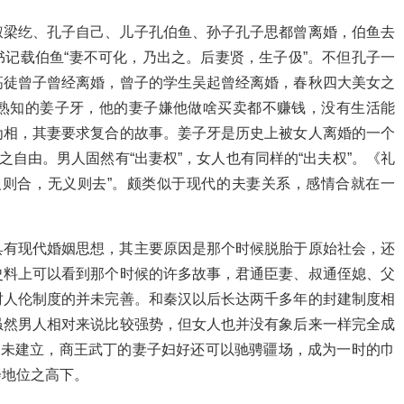
叔梁纥、孔子自己、儿子孔伯鱼、孙子孔子思都曾离婚，伯鱼去
记载伯鱼“妻不可化，乃出之。后妻贤，生子伋”。不但孔子一
高徒曾子曾经离婚，曾子的学生吴起曾经离婚，春秋四大美女之
熟知的姜子牙，他的妻子嫌他做啥买卖都不赚钱，没有生活能
为相，其妻要求复合的故事。姜子牙是历史上被女人离婚的一个
之自由。男人固然有“出妻权”，女人也有同样的“出夫权”。《礼
义则合，无义则去”。颇类似于现代的夫妻关系，感情合就在一
具有现代婚姻思想，其主要原因是那个时候脱胎于原始社会，还
史料上可以看到那个时候的许多故事，君通臣妻、叔通侄媳、父
时人伦制度的并未完善。和秦汉以后长达两千多年的封建制度相
虽然男人相对来说比较强势，但女人也并没有象后来一样完全成
并未建立，商王武丁的妻子妇好还可以驰骋疆场，成为一时的巾
会地位之高下。