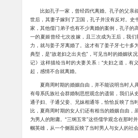
比如孔子一家，曾经四代离婚。孔子的父亲
世后，其妻子嫁到了卫国，孔子并没有反对。史书
家，其他儒门弟子也有不少离婚的案例，孔子的
一的夏姬曾经七次改嫁，且三次成为王后，我们
力，就与姜子牙离婚了。这才有了姜子牙七十多
典型，是“故老妇之出夫也”，可见当时的婚姻状况
记》这样描绘当时的夫妻关系：“夫妇之道，有
起，感情不合就离婚。
夏商周时期的婚姻自由，并不能说明当时人
有母系氏族社会群婚制思想观念的遗留，我们从
通子妇、子通父妾、兄妹相通等，恰恰反映了当
比，夏商周时期的女人们还有相当的婚姻自由，
为男人的附庸。“三纲五常”这些儒学观念在那时
帼英雄，从一个侧面反映了当时男人与女人的社