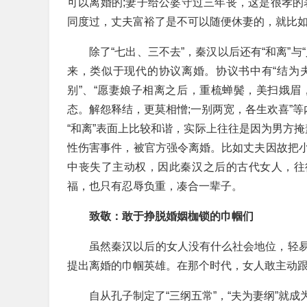
可以离婚的;妻子给公婆守过三年丧，这是很孝的
同度过，丈夫富裕了是不可以随便休妻的，就比如
除了“七出、三不去”，秦汉以后还有“和离”
来，类似于现代的协议离婚。协议书中有“结为夫
别”、“愿妻娘子相离之后，重梳蝉鬓，美扫娥
态。解怨释结，更莫相憎;一别两宽，各生欢喜”等
“和离”表面上比较和谐，实际上往往是因为男方掩
性伤害事件，被官方强令离婚。比如丈夫因故把
中丧失了主动权，因此秦汉之后的古代女人，往
福，也只有忍辱负重，凑合一辈子。
致敬：敢于挣脱婚姻枷锁的巾帼们
虽然秦汉以后的女人没有什么社会地位，轻
提出离婚的巾帼英雄。在那个时代，女人敢主动
自从孔子制定了“三纲五常”，“夫为妻纲”就