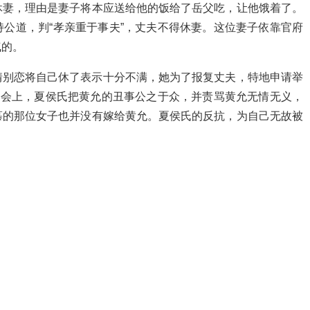
休妻，理由是妻子将本应送给他的饭给了岳父吃，让他饿着了。
公道，判“孝亲重于事夫”，丈夫不得休妻。这位妻子依靠官府
气的。
情别恋将自己休了表示十分不满，她为了报复丈夫，特地申请举
宴会上，夏侯氏把黄允的丑事公之于众，并责骂黄允无情无义，
慕的那位女子也并没有嫁给黄允。夏侯氏的反抗，为自己无故被