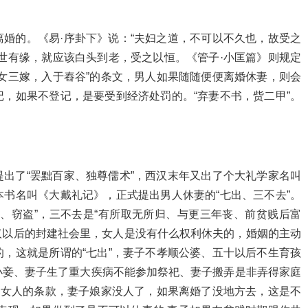
婚的。《易·序卦下》说：“夫妇之道，不可以不久也，故受之
世有缘，就应该白头到老，受之以恒。《管子·小匡篇》则规定
女三嫁，入于舂谷”的条文，男人如果随随便便离婚休妻，则会
，如果不登记，是要受到经济处罚的。“弃妻不书，赀二甲”。
出了“罢黜百家、独尊儒术”，西汉末年又出了个大礼学家名叫
书名叫《大戴礼记》，正式提出男人休妻的“七出、三不去”。
、窃盗”，三不去是“有所取无所归、与更三年丧、前贫贱后富
秦汉以后的封建社会里，女人是没有什么权利休夫的，婚姻的主动
，这就是所谓的“七出”，妻子不孝顺公婆、五十以后不生育孩
小妾、妻子生了重大疾病不能参加祭祀、妻子搬弄是非弄得家庭
护女人的条款，妻子娘家没人了，如果离婚了没地方去，这是不