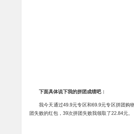
下面具体说下我的拼团成绩吧：
我今天通过49.9元专区和69.9元专区拼团
团失败的红包，39次拼团失败我领取了22.84元。