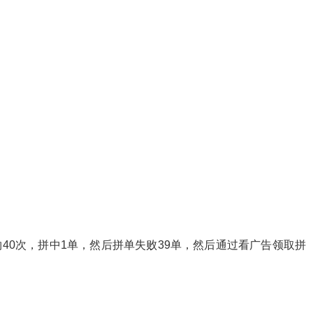
购物40次，拼中1单，然后拼单失败39单，然后通过看广告领取拼