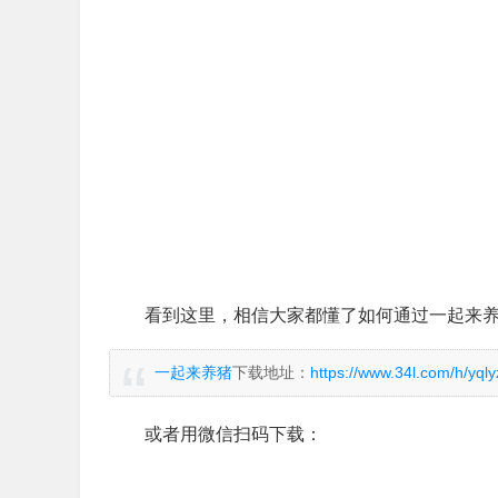
看到这里，相信大家都懂了如何通过一起来
一起来养猪
下载地址：
https://www.34l.com/h/yqly
或者用微信扫码下载：