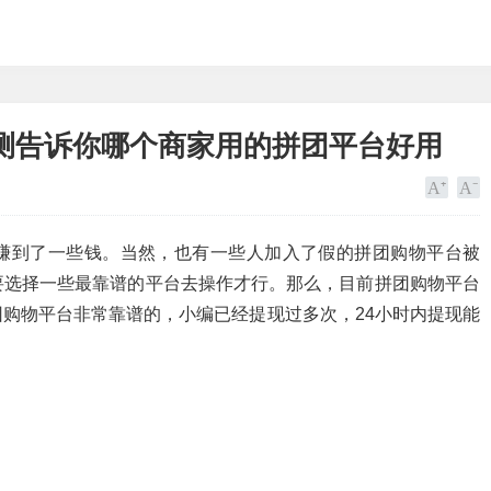
测告诉你哪个商家用的拼团平台好用
赚到了一些钱。当然，也有一些人加入了假的拼团购物平台被
要选择一些最靠谱的平台去操作才行。那么，目前拼团购物平台
购物平台非常靠谱的，小编已经提现过多次，24小时内提现能
。