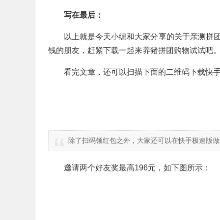
写在最后：
以上就是今天小编和大家分享的关于亲测拼团
钱的朋友，赶紧下载一起来养猪拼团购物试试吧
看完文章，还可以扫描下面的二维码下载快手
除了扫码领红包之外，大家还可以在快手极速版做
邀请两个好友奖最高196元，如下图所示：