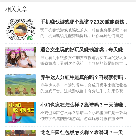
相关文章
手机赚钱游戏哪个靠谱？2020赚能赚钱并
且秒提现的游戏推荐
玩手机赚钱游戏被骗过的人，相信也有很多吧？有
的手机游戏说是能赚钱提现，让你玩到他们指定的
等级或者充值玩，当你兴致勃勃的玩到他们规定的
要求，当要提现的时候就跑路了。这种现在也不在
适合女生玩的好玩又赚钱游戏，每天赚
少数，因此，大家在找手机赚钱游戏的时候，都想
900+
最近看到有很多女生朋友在搜适合女生玩的好玩又
找靠谱的玩。那么，哪…
赚钱游戏，看到这个我第一个想到的就是陀螺世
界，因为陀螺世界很休闲，小编觉得很适合女生朋
友玩。现在有大佬玩这款游戏一天赚900+，相信很
养牛达人分红牛是真的吗？容易获得吗？
多女生朋友看到会很心动的，那就赶紧下载玩起来
不如陀螺世界
养牛达人是一个通过养牛，合成升级牛来赚取收益
吧。…
的游戏平台。这款游戏当中有分红牛，如果你获得
分红牛的话，一天最少也有几百元的收入。但是，
分红牛不是那么容易得的，也可以说是得不到。个
小鸡也疯狂怎么样？靠谱吗？一天能赚多
人觉得不如陀螺世界好，不过下面还是要跟大家说
少钱？
小鸡也疯狂怎么样？靠谱吗？小鸡也疯狂是一款类
说这款游戏玩法。…
似数字合成的赚钱游戏。游戏玩家能够在游戏中根
据发送小鸡图块趣开展清除领取红包，这个游戏玩
着还是十分的简易的，并且里边也有一些换取商品
龙之庄园红包版怎么样？靠谱吗？一天能
的作用，例如换取手机、手机耳机，腕表等，看起