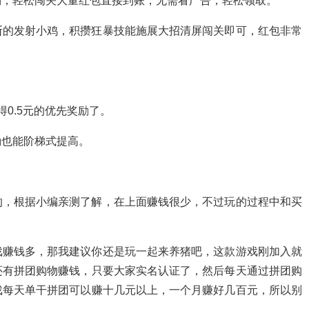
场，轻松闯关大量红包直接到账，无需看广告，轻松领取。
断的发射小鸡，积攒狂暴技能施展大招清屏闯关即可，红包非常
0.5元的优先奖励了。
励也能阶梯式提高。
的，根据小编亲测了解，在上面赚钱很少，不过玩的过程中和买
戏赚钱多，那我建议你还是玩一起来养猪吧，这款游戏刚加入就
还有拼团购物赚钱，只要大家实名认证了，然后每天通过拼团购
戏每天单干拼团可以赚十几元以上，一个月赚好几百元，所以别