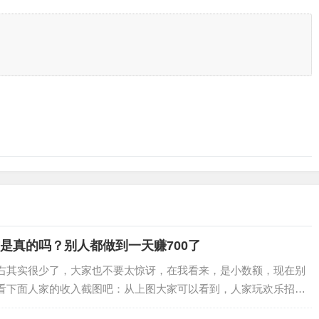
右是真的吗？别人都做到一天赚700了
左右其实很少了，大家也不要太惊讶，在我看来，是小数额，现在别
就看下面人家的收入截图吧：从上图大家可以看到，人家玩欢乐招财
这个收益还不是自己玩到的，而是通过好…