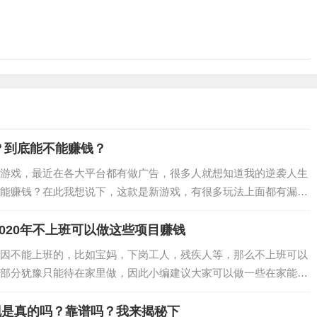
？到底能不能赚钱？
游戏，最近在各大平台都有做广告，很多人就想知道我的逆袭人生
能赚钱？在此我想说下，这款是新游戏，有很多玩法上面都有漏
过了，感觉不是很好玩。虽然这个和陀螺世界玩…
020年不上班可以做这些项目赚钱
因不能上班的，比如宝妈，下岗工人，残疾人等，那么不上班可以
部分犹豫只能待在家里做，因此小编建议大家可以做一些在家能做
钱，手机玩游戏赚钱，还有推广购物返利软件…
现是真的吗？靠谱吗？我来揭秘下