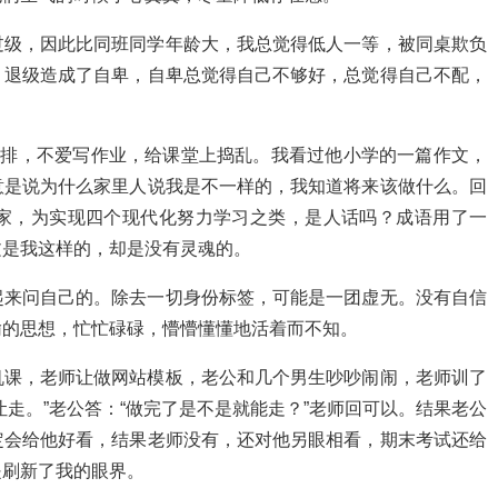
过级，因此比同班同学年龄大，我总觉得低人一等，被同桌欺负
。退级造成了自卑，自卑总觉得自己不够好，总觉得自己不配，
一排，不爱写作业，给课堂上捣乱。我看过他小学的一篇作文，
意是说为什么家里人说我是不一样的，我知道将来该做什么。回
家，为实现四个现代化努力学习之类，是人话吗？成语用了一
文是我这样的，却是没有灵魂的。
起来问自己的。除去一切身份标签，可能是一团虚无。没有自信
输的思想，忙忙碌碌，懵懵懂懂地活着而不知。
机课，老师让做网站模板，老公和几个男生吵吵闹闹，老师训了
走。”老公答：“做完了是不是就能走？”老师回可以。结果老公
定会给他好看，结果老师没有，还对他另眼相看，期末考试还给
是刷新了我的眼界。