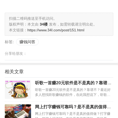
扫描二维码推送至手机访问。
版权声明：本文由
34楼
发布，如需转载请注明出处。
本文链接：
https://www.34l.com/post/151.html
标签:
赚钱问答
分享给朋友：
相关文章
听歌一首赚20元软件是不是真的？靠谱
不？
听歌一首赚20元软件是不是真的？靠谱不？最近好
多人想找听歌赚钱的软件，在此我想说下，听歌赚
钱的软件是有的，不过一首歌20元的真没有。大部
分都是听一天歌曲就赚个几元钱，这些所谓的一首
网上打字赚钱可靠吗？是不是真的值得
歌20元，都是假的，纯粹想骗你钱，或者想免费让
做，我揭秘下吧
网上打字赚钱可靠吗？是不是真的值得做？打字赚
你做他们的宣传…