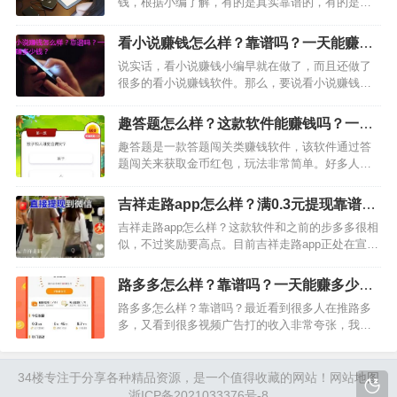
钱，根据小编了解，有的是真实靠谱的，有的是假
的。不靠谱的是指让你交押金的打字兼职，声称打
字几分钟赚上百元，让你交高额的打字押金，当你
看小说赚钱怎么样？靠谱吗？一天能赚多
交钱了就把你拉黑了，所以，想做打字兼职的朋
少钱？
说实话，看小说赚钱小编早就在做了，而且还做了
友，建议不要做，真心不…
很多的看小说赚钱软件。那么，要说看小说赚钱怎
么样？靠谱吗？一天能赚多少钱？我想说下，有些
看小说软件是真的能赚钱的，不过收益不高，一天
趣答题怎么样？这款软件能赚钱吗？一天
赚个几元钱左右，这对于喜欢看小说的朋友来说，
能赚多少钱？
趣答题是一款答题闯关类赚钱软件，该软件通过答
还是不错的，既能满足…
题闯关来获取金币红包，玩法非常简单。好多人第
一次下载，不知道趣答题怎么样？那么，趣答题能
赚钱吗？一天能赚多少钱呢？下面，小编就跟大家
吉祥走路app怎么样？满0.3元提现靠谱
详细介绍下趣答题这款软件吧。…
不？一天可以赚到所少钱？
吉祥走路app怎么样？这款软件和之前的步多多很相
似，不过奖励要高点。目前吉祥走路app正处在宣传
期，所以给用户提供的福利多一些，包含新人奖
励、额外任务奖励、提现门槛低等。想通过该软件
路多多怎么样？靠谱吗？一天能赚多少
赚钱的话，那就是通过走路赚钱。那么，吉祥走路
钱？
路多多怎么样？靠谱吗？最近看到很多人在推路多
app赚钱是真…
多，又看到很多视频广告打的收入非常夸张，我就
下载去操作了一下，结果发现这款软件和之前的步
多多一样，玩一天也赚不到1元钱。不过0.3元是可
以提现的，所以，大家如果玩这款游戏，建议玩到3
34楼
专注于分享各种精品资源，是一个值得收藏的网站！
网站地图
毛钱就好了。…
浙ICP备2021033376号-8