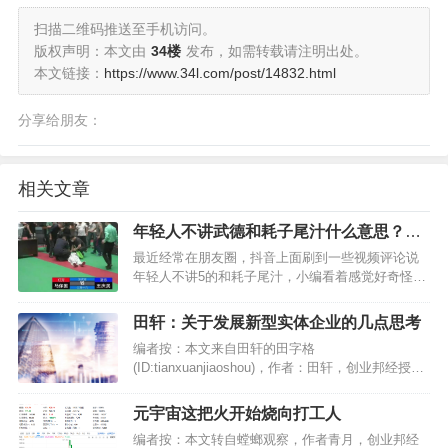
扫描二维码推送至手机访问。
版权声明：本文由
34楼
发布，如需转载请注明出处。
本文链接：
https://www.34l.com/post/14832.html
分享给朋友：
相关文章
年轻人不讲武德和耗子尾汁什么意思？什
么梗？
最近经常在朋友圈，抖音上面刷到一些视频评论说
年轻人不讲5的和耗子尾汁，小编看着感觉好奇怪，
刚开始有点懵逼，结果去网上查了一下才知道，这
是太极大师马保国老师讲的。究竟这个梗是怎么来
田轩：关于发展新型实体企业的几点思考
的呢？其实，刚开始人家只是取笑这个马保国大师
编者按：本文来自田轩的田字格
的梗，后面没有想到…
(ID:tianxuanjiaoshou)，作者：田轩，创业邦经授权
发布，封面图来自摄图网。 在经济增长模式从要素
依赖走向创新驱动型高质量发展的关键期，一手拉
元宇宙这把火开始烧向打工人
紧传统实体产业，另一只手紧贴数字经济发展脉络
编者按：本文转自螳螂观察，作者青月，创业邦经
的新型实体…