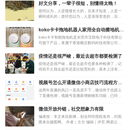
好文分享，一辈子很短，别懂得太晚！
曾经以为，人是慢慢长大的，后来才知道，人是一
瞬间成长的；曾经也以为，人是渐渐变老的，后来
才知道，人是一瞬间衰老的。…
koko卡卡拖地机器人家用全自动擦地机推
荐
koko卡卡智能拖地机是东莞市宝联电子科技有限公
司旗下产品，隶属于香港概念数码科技有限公司，
其主要研发机器人吸尘器等高科技领域家居产品，
想知道卡卡智能拖地机好用吗，看看下面是网友使
疫情还是很严峻，最近去超市都要检测了
用koko卡卡智能拖地机的相关介绍，希望对大家有
疫情还是很严峻，最近去超市也要各种检测了，记
所帮助。1、…
得前不久我去超市还是比较宽松的，基本上没有专
门的检测员，口罩也不用戴。最近可能是外省一些
地区疫情比较严重了，所以温州这边现在检测也更
视频号怎么开通微信小商店技巧流程方法
加严格了，我最近去超市买东西都要各种检测，买
分享
这两年直播的风口一直高居不下，微信终于也跟上
个菜呀，买些零食吃的…
了直播热潮，视频号直播新增购物车功能，已经开
通了小商店的视频号，可以在直播中上架小商店商
品，直播过程可以展示并售卖商品。视频号直播带
微信开放外链，社交想象力有限
货无疑让更多创作者加入其中，同时也意味着视频
编者按：本文来自新熵，创业邦经授权发布，封面
号功能的进一步完善，…
图来自摄图网。 作者｜古廿 编辑｜伊页 网易云音
乐上市，丁磊在现场讲了很多的未来，比如元宇