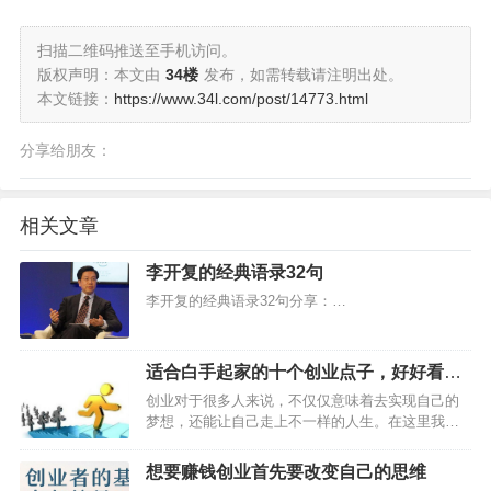
扫描二维码推送至手机访问。
版权声明：本文由
34楼
发布，如需转载请注明出处。
本文链接：
https://www.34l.com/post/14773.html
分享给朋友：
相关文章
李开复的经典语录32句
李开复的经典语录32句分享：…
适合白手起家的十个创业点子，好好看下
吧
创业对于很多人来说，不仅仅意味着去实现自己的
梦想，还能让自己走上不一样的人生。在这里我给
大家分享一些创业的点子，希望能帮助到大家！…
想要赚钱创业首先要改变自己的思维