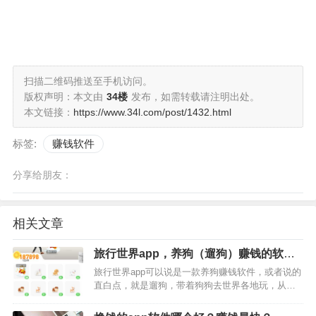
扫描二维码推送至手机访问。
版权声明：本文由
34楼
发布，如需转载请注明出处。
本文链接：
https://www.34l.com/post/1432.html
标签:
赚钱软件
分享给朋友：
相关文章
旅行世界app，养狗（遛狗）赚钱的软件
之一
旅行世界app可以说是一款养狗赚钱软件，或者说的
直白点，就是遛狗，带着狗狗去世界各地玩，从而
升级狗狗看广告领红包。目前，旅行世界自己玩的
话，升级一两级可以领到一次分红犬体验资格，分