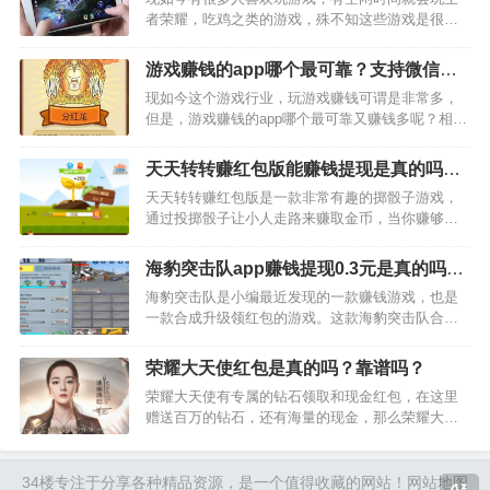
者荣耀，吃鸡之类的游戏，殊不知这些游戏是很浪
费时间的。其实，我们完全可以利用自己的这些空
余时间做很多别的事情。比如找款休闲点的游戏来
游戏赚钱的app哪个最可靠？支持微信提
玩，最重要是玩游戏赚钱。那么，今天小编就要给
现的游戏赚钱软件推荐
现如今这个游戏行业，玩游戏赚钱可谓是非常多，
大家推荐三款能玩游戏…
但是，游戏赚钱的app哪个最可靠又赚钱多呢？相信
很多人根本不是很了解吧，不过不用怕，接下来小
编会向大家揭秘一下赚钱比较轻松还支持微信提现
天天转转赚红包版能赚钱提现是真的吗？
的游戏赚钱软件，如果大家想玩游戏赚钱的话，赶
靠谱吗？我来揭秘下吧
天天转转赚红包版是一款非常有趣的掷骰子游戏，
紧来看看吧。…
通过投掷骰子让小人走路来赚取金币，当你赚够
3000金币了，就可以提现0.3元了，游戏上面除了掷
骰子赚金币，还可以完成新人福利，新人礼包从而
海豹突击队app赚钱提现0.3元是真的吗？
赚取一些收益。 如下图所示：…
靠谱吗？
海豹突击队是小编最近发现的一款赚钱游戏，也是
一款合成升级领红包的游戏。这款海豹突击队合成
的是枪支，从低级别的枪合成更高级别的枪。那
么，这类游戏模式都差不多，看广告赚金币购买枪
荣耀大天使红包是真的吗？靠谱吗？
支升级更高级别的枪支。金币会自动产出，如果想
荣耀大天使有专属的钻石领取和现金红包，在这里
快速赚金币购买枪支，那…
赠送百万的钻石，还有海量的现金，那么荣耀大天
使红包是真的吗？靠谱吗？荣耀大天使红包是真的
吗？专属的红包礼包码进行激活，有专属的红包兑
换码，可以去兑换高级的红包进行激活。玩家可以
34楼
专注于分享各种精品资源，是一个值得收藏的网站！
网站地图