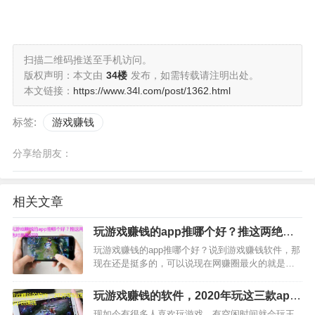
扫描二维码推送至手机访问。
版权声明：本文由
34楼
发布，如需转载请注明出处。
本文链接：
https://www.34l.com/post/1362.html
标签:
游戏赚钱
分享给朋友：
相关文章
玩游戏赚钱的app推哪个好？推这两绝对
是最好的
玩游戏赚钱的app推哪个好？说到游戏赚钱软件，那
现在还是挺多的，可以说现在网赚圈最火的就是游
戏赚钱app了。有很多人通过做游戏赚钱软件，每天
收益几百，几千元的很多，因此，好多新手看到人
玩游戏赚钱的软件，2020年玩这三款app
家的收入那么高，都纷纷加入了游戏赚钱。…
很赚钱
现如今有很多人喜欢玩游戏，有空闲时间就会玩王