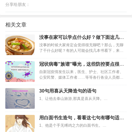
分享给朋友：
相关文章
没事在家可以学点什么好？做下面这几种
可以提升自己又能充实自己
没事的时候大家肯定会觉得很无聊吧？那么，无聊
了干什么好呢？有的人可能会找几本书看下，来学
点知识提升自己。也有的人可能会打扫下自己的房
间，或者把该洗的衣服洗一下，拿出去自己的被子
冠状病毒"族谱"曝光，这些防控要点很重
晒一下。总之，给自己找活干，充实自己。…
要
自新冠疫情发生以来，医生、护士、社区工作者、
公安民警、媒体工作者……等等各行各业人员都战
斗在战疫前沿，而更多的人们为了阻断病毒的传播
链，听从指挥和安排宅在家里。目前，中国疫情防
30句用喜从天降造句的语句
控走过了最最艰难的时刻，但世界疫情却在极速升
1、让他去泰山旅游,那真是喜从天降。…
温，“外防输入，内防…
用白面书生造句，看看这七句有哪句适合
你？
1、他是个手无缚鸡之力的白面书生。…