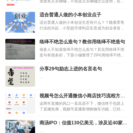
里面有京东钢镚，不知道京东钢镚怎么使用，在使
用京东钢镚之前，一定要要先了解清楚京东钢镚使
用条件有哪些，下面开淘小编来介绍一下京东钢镚
适合普通人做的小本创业点子
怎么使用？如何用你的京东钢镚支付购买商品的方
适合普通人做的小本创业生意有什么？？随着零售
法教程分享。…
行业的兴起，小型超市便利店生意成为创业者首选
的项目之一，主要原因在于：投入资金小、回笼
快，不需要太大的现金流来支撑、一年半左右就能
络绎不绝怎么造句？教你用络绎不绝造句
回本。这对于拥有一部分闲置资金，想创业的投资
很多人不知道络绎不绝怎么造句？其实用络绎不绝
者来说简直是很好的创业…
造句有很多的，下面小编整理了29句用络绎不绝造
句的句子，希望对大家有借鉴的作用。…
分享29句励志上进的名言名句
…
视频号怎么开通微信小商店技巧流程方法
分享
这两年直播的风口一直高居不下，微信终于也跟上
了直播热潮，视频号直播新增购物车功能，已经开
通了小商店的视频号，可以在直播中上架小商店商
品，直播过程可以展示并售卖商品。视频号直播带
商汤IPO：估值130亿美元，涉及近40家机
货无疑让更多创作者加入其中，同时也意味着视频
构，但未必人人赚钱
…
号功能的进一步完善，…