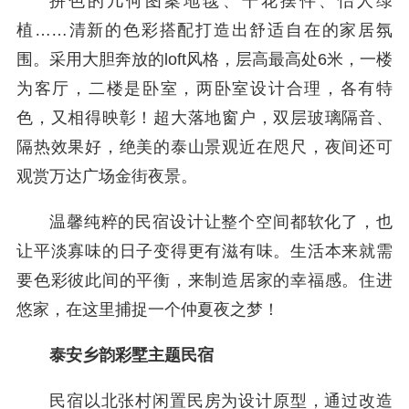
拼色的几何图案地毯、干花摆件、怡人绿
植……清新的色彩搭配打造出舒适自在的家居氛
围。采用大胆奔放的loft风格，层高最高处6米，一楼
为客厅，二楼是卧室，两卧室设计合理，各有特
色，又相得映彰！超大落地窗户，双层玻璃隔音、
隔热效果好，绝美的泰山景观近在咫尺，夜间还可
观赏万达广场金街夜景。
温馨纯粹的民宿设计让整个空间都软化了，也
让平淡寡味的日子变得更有滋有味。生活本来就需
要色彩彼此间的平衡，来制造居家的幸福感。住进
悠家，在这里捕捉一个仲夏夜之梦！
泰安乡韵彩墅主题民宿
民宿以北张村闲置民房为设计原型，通过改造